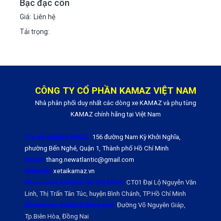
Bạc đạc côn
Giá:
Liên hệ
Tải trọng:
CÔNG TY CỔ PHẦN KAMAZ VIỆT NAM
Nhà phân phối duy nhất các dòng xe KAMAZ và phụ tùng
KAMAZ chính hãng tại Việt Nam
Trụ sở chính KAMAZ:
156 đường Nam Kỳ Khởi Nghĩa,
phường Bến Nghé, Quận 1, Thành phố Hồ Chí Minh
Email:
thang.newatlantic@gmail.com
Website:
xetaikamaz.vn
Showroom KAMAZ Hồ Chí Minh:
CT01 Đại Lộ Nguyễn Văn
Linh, Thị Trấn Tân Túc, huyện Bình Chánh, TP.Hồ Chí Minh
Showroom KAMAZ Đồng Nai:
Đường Võ Nguyên Giáp,
Tp.Biên Hòa, Đồng Nai