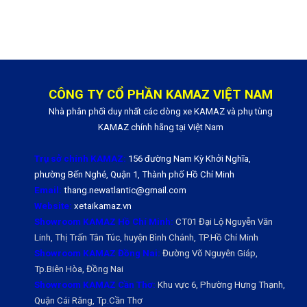
CÔNG TY CỔ PHẦN KAMAZ VIỆT NAM
Nhà phân phối duy nhất các dòng xe KAMAZ và phụ tùng
KAMAZ chính hãng tại Việt Nam
Trụ sở chính KAMAZ:
156 đường Nam Kỳ Khởi Nghĩa,
phường Bến Nghé, Quận 1, Thành phố Hồ Chí Minh
Email:
thang.newatlantic@gmail.com
Website:
xetaikamaz.vn
Showroom KAMAZ Hồ Chí Minh:
CT01 Đại Lộ Nguyễn Văn
Linh, Thị Trấn Tân Túc, huyện Bình Chánh, TP.Hồ Chí Minh
Showroom KAMAZ Đồng Nai:
Đường Võ Nguyên Giáp,
Tp.Biên Hòa, Đồng Nai
Showroom KAMAZ Cần Thơ:
Khu vực 6, Phường Hưng Thạnh,
Quận Cái Răng, Tp.Cần Thơ