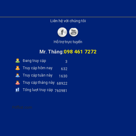
Liên hệ với chúng tôi
Hỗ trợ trực tuyến
098 461 7272
Mr. Thắng:
Đang truy cập
3
Truy cập hôm nay
632
Truy cập tuần này
1630
Truy cập tháng này
68922
Tổng lượt truy cập
760981
Pdflist.com