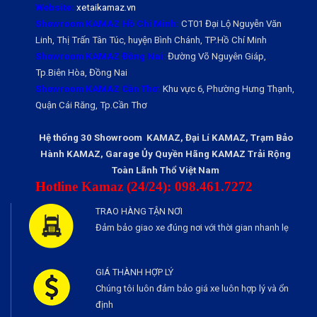
Website:
xetaikamaz.vn
Showroom KAMAZ Hồ Chí Minh:
CT01 Đại Lộ Nguyễn Văn
Linh, Thị Trấn Tân Túc, huyện Bình Chánh, TP.Hồ Chí Minh
Showroom KAMAZ Đồng Nai:
Đường Võ Nguyên Giáp,
Tp.Biên Hòa, Đồng Nai
Showroom KAMAZ Cần Thơ:
Khu vực 6, Phường Hưng Thạnh,
Quận Cái Răng, Tp.Cần Thơ
Hệ thống 30 Showroom KAMAZ, Đại Lí KAMAZ, Trạm Bảo
Hành KAMAZ, Garage Ủy Quyền Hãng KAMAZ Trải Rộng
Toàn Lãnh Thổ Việt Nam
Hotline Kamaz (24/24): 098.461.7272
TRAO HÀNG TẬN NƠI
Đảm bảo giao xe đúng nơi với thời gian nhanh lẹ
GIÁ THÀNH HỢP LÝ
Chúng tôi luôn đảm bảo giá xe luôn hợp lý và ổn
định