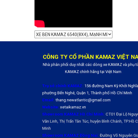
CÔNG TY CỔ PHẦN KAMAZ VIỆT N
Nhà phân phối duy nhất các dòng xe KAMAZ và phụ t
KAMAZ chính hãng tại Việt Nam
Trụ sở chính KAMAZ:
156 đường Nam Kỳ Khởi Nghĩa
phường Bến Nghé, Quận 1, Thành phố Hồ Chí Minh
Email:
thang.newatlantic@gmail.com
Website:
xetaikamaz.vn
Showroom KAMAZ Hồ Chí Minh:
CT01 Đại Lộ Nguy
Văn Linh, Thị Trấn Tân Túc, huyện Bình Chánh, TP.Hồ Ch
Minh
Showroom KAMAZ Đồng Nai:
Đường Võ Nguyên Gi