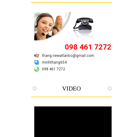
098 461 7272
thang.newatlantic@gmail.com
minhthang654
098 461 7272
VIDEO