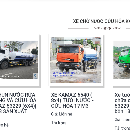
XE CHỞ NƯỚC CỨU HỎA 
HUN NƯỚC RỬA
XE KAMAZ 6540 (
Xe tướ
G VÀ CỨU HỎA
8x4) TƯỚI NƯỚC -
chữa 
Z 53229 (6X4)|
CỨU HỎA 17 M3
53229 
3 SẢN XUẤT
bồn 1
Giá:
Liên hệ
Giá:
Liê
Tải trọng:
ên hệ
Tải trọn