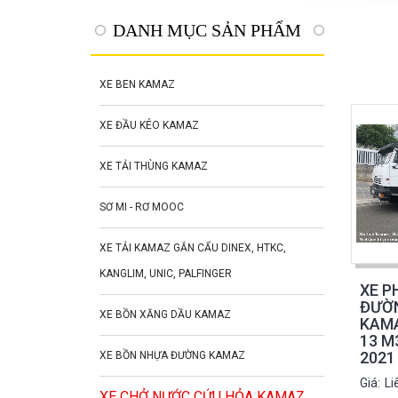
DANH MỤC SẢN PHẨM
XE BEN KAMAZ
XE ĐẦU KÉO KAMAZ
XE TẢI THÙNG KAMAZ
SƠ MI - RƠ MOOC
XE TẢI KAMAZ GẮN CẨU DINEX, HTKC,
KANGLIM, UNIC, PALFINGER
XE P
ĐƯỜN
XE BỒN XĂNG DẦU KAMAZ
KAMA
13 M
2021
XE BỒN NHỰA ĐƯỜNG KAMAZ
Giá:
Li
XE CHỞ NƯỚC CỨU HỎA KAMAZ