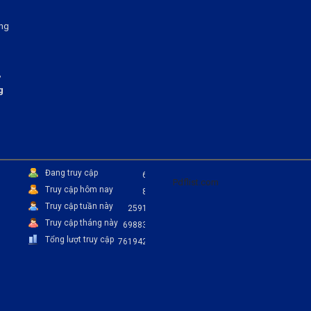
ng
,
g
Đang truy cập
6
Pdflist.com
Truy cập hôm nay
8
Truy cập tuần này
2591
Truy cập tháng này
69883
Tổng lượt truy cập
761942