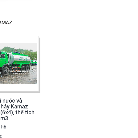
KAMAZ
i nước và
cháy Kamaz
(6x4), thể tich
3m3
n hệ
g: