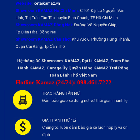
Website:
xetaikamaz.vn
Showroom KAMAZ Hồ Chí Minh:
CT01 Đại Lộ Nguyễn Văn
Linh, Thị Trấn Tân Túc, huyện Bình Chánh, TP.Hồ Chí Minh
Showroom KAMAZ Đồng Nai:
Đường Võ Nguyên Giáp,
Tp.Biên Hòa, Đồng Nai
Showroom KAMAZ Cần Thơ:
Khu vực 6, Phường Hưng Thạnh,
Quận Cái Răng, Tp.Cần Thơ
Hệ thống 30 Showroom KAMAZ, Đại Lí KAMAZ, Trạm Bảo
Hành KAMAZ, Garage Ủy Quyền Hãng KAMAZ Trải Rộng
Toàn Lãnh Thổ Việt Nam
Hotline Kamaz (24/24): 098.461.7272
TRAO HÀNG TẬN NƠI
Đảm bảo giao xe đúng nơi với thời gian nhanh lẹ
GIÁ THÀNH HỢP LÝ
Chúng tôi luôn đảm bảo giá xe luôn hợp lý và ổn
định