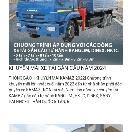
KHUYẾN MÃI XE TẢI GẮN CẨU NĂM 2024
THÔNG BÁO : [KHUYẾN MÃI KAMAZ 2022] Chương trình
khuyến mãi lớn nhất cuối năm 2022 đến từ nhà phân phối độc
quyền xe KAMAZ -NGA tại Việt Nam cho dòng xe chuyên tải
KAMAZ gắn cẩu tự hành KANGLIM , HKTC, DINEX, SANY-
PALFINGER - HÀN QUỐC 5 TẤN, 6 ...