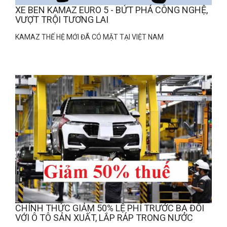
XE BEN KAMAZ EURO 5 - BỨT PHÁ CÔNG NGHỆ,
VƯỢT TRỘI TƯƠNG LAI
KAMAZ THẾ HỆ MỚI ĐÃ CÓ MẶT TẠI VIỆT NAM
CHÍNH THỨC GIẢM 50% LỆ PHÍ TRƯỚC BẠ ĐỐI
VỚI Ô TÔ SẢN XUẤT, LẮP RÁP TRONG NƯỚC