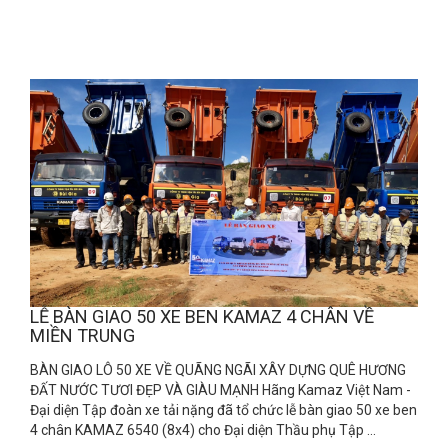
LỄ BÀN GIAO 50 XE BEN KAMAZ 4 CHÂN VỀ
MIỀN TRUNG
BÀN GIAO LÔ 50 XE VỀ QUÃNG NGÃI XÂY DỰNG QUÊ HƯƠNG
ĐẤT NƯỚC TƯƠI ĐẸP VÀ GIÀU MẠNH Hãng Kamaz Việt Nam -
Đại diện Tập đoàn xe tải nặng đã tổ chức lễ bàn giao 50 xe ben
4 chân KAMAZ 6540 (8x4) cho Đại diện Thầu phụ Tập ...