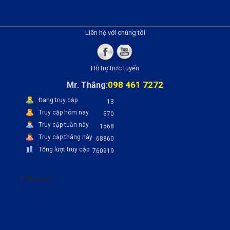
Liên hệ với chúng tôi
Hỗ trợ trực tuyến
098 461 7272
Mr. Thắng:
Đang truy cập
13
Truy cập hôm nay
570
Truy cập tuần này
1568
Truy cập tháng này
68860
Tổng lượt truy cập
760919
Pdflist.com