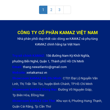
1
2
3
CÔNG TY CỔ PHẦN KAMAZ VIỆT NAM
Nhà phân phối duy nhất các dòng xe KAMAZ và phụ tùng
KAMAZ chính hãng tại Việt Nam
Trụ sở chính KAMAZ:
156 đường Nam Kỳ Khởi Nghĩa,
phường Bến Nghé, Quận 1, Thành phố Hồ Chí Minh
Email:
thang.newatlantic@gmail.com
Website:
xetaikamaz.vn
Showroom KAMAZ Hồ Chí Minh:
CT01 Đại Lộ Nguyễn Văn
Linh, Thị Trấn Tân Túc, huyện Bình Chánh, TP.Hồ Chí Minh
Showroom KAMAZ Đồng Nai:
Đường Võ Nguyên Giáp,
Tp.Biên Hòa, Đồng Nai
Showroom KAMAZ Cần Thơ:
Khu vực 6, Phường Hưng Thạnh,
Quận Cái Răng, Tp.Cần Thơ