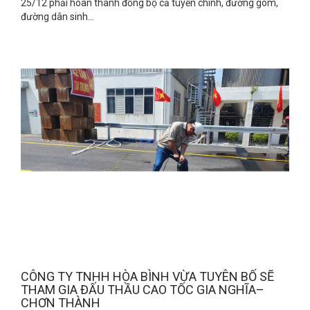
25/12 phải hoàn thành đồng bộ cả tuyến chính, đường gom,
đường dân sinh...
CÔNG TY TNHH HÒA BÌNH VỪA TUYÊN BỐ SẼ
THAM GIA ĐẤU THẦU CAO TỐC GIA NGHĨA–
CHƠN THÀNH