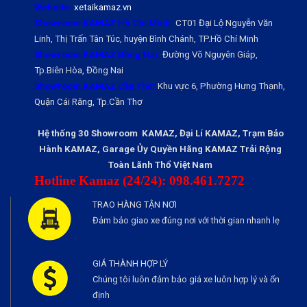
Website:
xetaikamaz.vn
Showroom KAMAZ Hồ Chí Minh:
CT01 Đại Lộ Nguyễn Văn
Linh, Thị Trấn Tân Túc, huyện Bình Chánh, TP.Hồ Chí Minh
Showroom KAMAZ Đồng Nai:
Đường Võ Nguyên Giáp,
Tp.Biên Hòa, Đồng Nai
Showroom KAMAZ Cần Thơ:
Khu vực 6, Phường Hưng Thạnh,
Quận Cái Răng, Tp.Cần Thơ
Hệ thống 30 Showroom KAMAZ, Đại Lí KAMAZ, Trạm Bảo
Hành KAMAZ, Garage Ủy Quyền Hãng KAMAZ Trải Rộng
Toàn Lãnh Thổ Việt Nam
Hotline Kamaz (24/24): 098.461.7272
TRAO HÀNG TẬN NƠI
Đảm bảo giao xe đúng nơi với thời gian nhanh lẹ
GIÁ THÀNH HỢP LÝ
Chúng tôi luôn đảm bảo giá xe luôn hợp lý và ổn
định