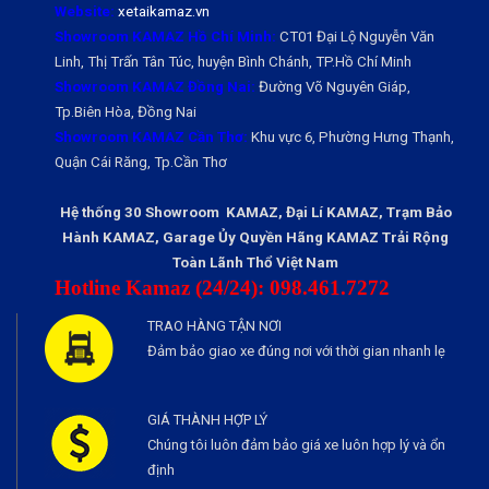
Website:
xetaikamaz.vn
Showroom KAMAZ Hồ Chí Minh:
CT01 Đại Lộ Nguyễn Văn
Linh, Thị Trấn Tân Túc, huyện Bình Chánh, TP.Hồ Chí Minh
Showroom KAMAZ Đồng Nai:
Đường Võ Nguyên Giáp,
Tp.Biên Hòa, Đồng Nai
Showroom KAMAZ Cần Thơ:
Khu vực 6, Phường Hưng Thạnh,
Quận Cái Răng, Tp.Cần Thơ
Hệ thống 30 Showroom KAMAZ, Đại Lí KAMAZ, Trạm Bảo
Hành KAMAZ, Garage Ủy Quyền Hãng KAMAZ Trải Rộng
Toàn Lãnh Thổ Việt Nam
Hotline Kamaz (24/24): 098.461.7272
TRAO HÀNG TẬN NƠI
Đảm bảo giao xe đúng nơi với thời gian nhanh lẹ
GIÁ THÀNH HỢP LÝ
Chúng tôi luôn đảm bảo giá xe luôn hợp lý và ổn
định