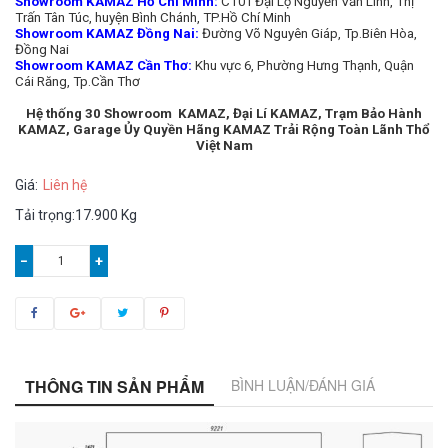
Showroom KAMAZ Hồ Chí Minh:
CT01 Đại Lộ Nguyễn Văn Linh, Thị
Trấn Tân Túc, huyện Bình Chánh, TP.Hồ Chí Minh
Showroom KAMAZ Đồng Nai:
Đường Võ Nguyên Giáp, Tp.Biên Hòa,
Đồng Nai
Showroom KAMAZ Cần Thơ:
Khu vực 6, Phường Hưng Thạnh, Quận
Cái Răng, Tp.Cần Thơ
Hệ thống 30 Showroom KAMAZ, Đại Lí KAMAZ, Trạm Bảo Hành
KAMAZ, Garage Ủy Quyền Hãng KAMAZ Trải Rộng Toàn Lãnh Thổ
Việt Nam
Giá:
Liên hệ
Tải trọng:17.900 Kg
−
+
THÔNG TIN SẢN PHẨM
BÌNH LUẬN/ĐÁNH GIÁ