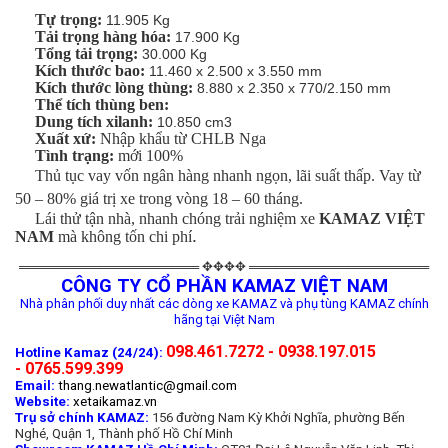
Tự trọng:
11.905 Kg
Tải trọng hàng hóa:
17.900 Kg
Tổng tải trọng:
30.000 Kg
Kích thước bao:
11.460 x 2.500 x 3.550 mm
Kích thước lòng thùng:
8.880 x 2.350 x 770/2.150 mm
Thể tích thùng ben:
Dung tích xilanh:
10.850 cm3
Xuất xứ:
Nhập khẩu từ CHLB Nga
Tình trạng:
mới 100%
Thủ tục vay vốn ngân hàng nhanh ngọn, lãi suất thấp. Vay từ
50 – 80% giá trị xe trong vòng 18 – 60 tháng.
Lái thử tận nhà, nhanh chóng trải nghiệm xe
KAMAZ VIỆT
.
NAM
mà không tốn chi phí
════════════════════ ✥✥✥✥ ════════════════════
CÔNG TY CỔ PHẦN KAMAZ VIỆT NAM
Nhà phân phối duy nhất các dòng xe KAMAZ và phụ tùng KAMAZ chính
hãng tại Việt Nam
098.461.7272 - 0938.197.015
Hotline Kamaz (24/24):
- 0765.599.399
Email:
thang.newatlantic@gmail.com
Website:
xetaikamaz.vn
Trụ sở chính KAMAZ:
156 đường Nam Kỳ Khởi Nghĩa, phường Bến
Nghé, Quận 1, Thành phố Hồ Chí Minh