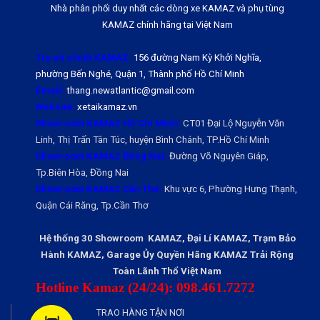
Nhà phân phối duy nhất các dòng xe KAMAZ và phụ tùng
KAMAZ chính hãng tại Việt Nam
Trụ sở chính KAMAZ:
156 đường Nam Kỳ Khởi Nghĩa,
phường Bến Nghé, Quận 1, Thành phố Hồ Chí Minh
Email:
thang.newatlantic@gmail.com
Website:
xetaikamaz.vn
Showroom KAMAZ Hồ Chí Minh:
CT01 Đại Lộ Nguyễn Văn
Linh, Thị Trấn Tân Túc, huyện Bình Chánh, TP.Hồ Chí Minh
Showroom KAMAZ Đồng Nai:
Đường Võ Nguyên Giáp,
Tp.Biên Hòa, Đồng Nai
Showroom KAMAZ Cần Thơ:
Khu vực 6, Phường Hưng Thạnh,
Quận Cái Răng, Tp.Cần Thơ
Hệ thống 30 Showroom KAMAZ, Đại Lí KAMAZ, Trạm Bảo
Hành KAMAZ, Garage Ủy Quyền Hãng KAMAZ Trải Rộng
Toàn Lãnh Thổ Việt Nam
Hotline Kamaz (24/24): 098.461.7272
TRAO HÀNG TẬN NƠI