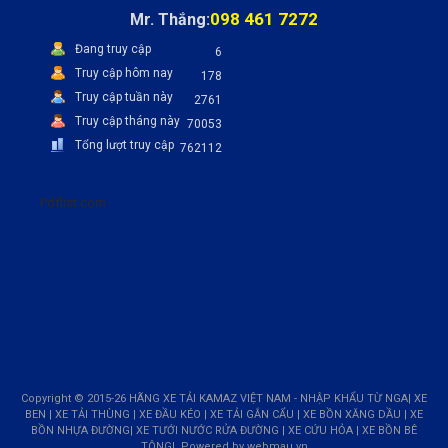
098 461 7272
Mr. Thắng:
Đang truy cập
6
Truy cập hôm nay
178
Truy cập tuần này
2761
Truy cập tháng này
70053
Tổng lượt truy cập
762112
Pdflist.com
Copyright © 2015-26 HÃNG XE TẢI KAMAZ VIỆT NAM - NHẬP KHẨU TỪ NGA| XE
BEN | XE TẢI THÙNG | XE ĐẦU KÉO | XE TẢI GẮN CẨU | XE BỒN XĂNG DẦU | XE
BỒN NHỰA ĐƯỜNG| XE TƯỚI NƯỚC RỬA ĐƯỜNG | XE CỨU HỎA | XE BỒN BÊ
TÔNG|. Powered by
webmau.vn