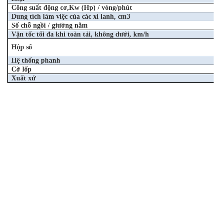
Công suất động cơ,Kw (Hp) / vòng/phút
Dung tích làm việc của các xi lanh, cm3
Số chỗ ngồi / giường nằm
Vận tốc tối đa khi toàn tải, không dưới, km/h
Hộp số
Hệ thống phanh
Cỡ lốp
Xuất xứ