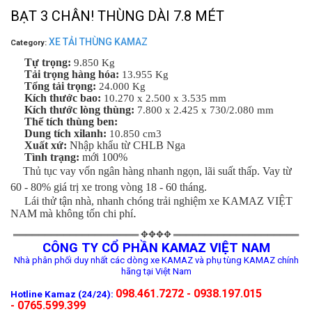
BẠT 3 CHÂN! THÙNG DÀI 7.8 MÉT
XE TẢI THÙNG KAMAZ
Category:
Tự trọng:
9.850 Kg
Tải trọng hàng hóa:
13.955 Kg
Tổng tải trọng:
24.000 Kg
Kích thước bao:
10.270 x 2.500 x 3.535 mm
Kích thước lòng thùng:
7.800 x 2.425 x 730/2.080 mm
Thể tích thùng ben:
Dung tích xilanh:
10.850 cm3
Xuất xứ:
Nhập khẩu từ CHLB Nga
Tình trạng:
mới 100%
Thủ tục vay vốn ngân hàng nhanh ngọn, lãi suất thấp. Vay từ
60 - 80% giá trị xe trong vòng 18 - 60 tháng.
Lái thử tận nhà, nhanh chóng trải nghiệm xe KAMAZ VIỆT
.
NAM mà không tốn chi phí
════════════════════ ✥✥✥✥ ════════════════════
CÔNG TY CỔ PHẦN KAMAZ VIỆT NAM
Nhà phân phối duy nhất các dòng xe KAMAZ và phụ tùng KAMAZ chính
hãng tại Việt Nam
098.461.7272 - 0938.197.015
Hotline Kamaz (24/24):
- 0765.599.399