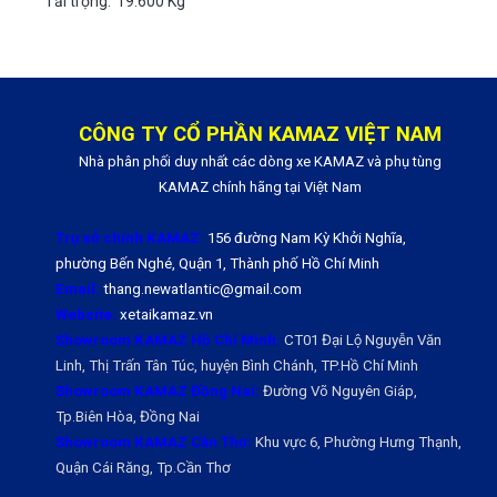
Tải trọng:
19.600 Kg
CÔNG TY CỔ PHẦN KAMAZ VIỆT NAM
Nhà phân phối duy nhất các dòng xe KAMAZ và phụ tùng
KAMAZ chính hãng tại Việt Nam
Trụ sở chính KAMAZ:
156 đường Nam Kỳ Khởi Nghĩa,
phường Bến Nghé, Quận 1, Thành phố Hồ Chí Minh
Email:
thang.newatlantic@gmail.com
Website:
xetaikamaz.vn
Showroom KAMAZ Hồ Chí Minh:
CT01 Đại Lộ Nguyễn Văn
Linh, Thị Trấn Tân Túc, huyện Bình Chánh, TP.Hồ Chí Minh
Showroom KAMAZ Đồng Nai:
Đường Võ Nguyên Giáp,
Tp.Biên Hòa, Đồng Nai
Showroom KAMAZ Cần Thơ:
Khu vực 6, Phường Hưng Thạnh,
Quận Cái Răng, Tp.Cần Thơ