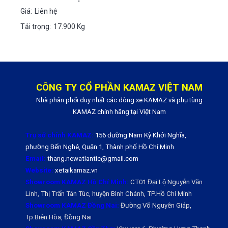
Giá:
Liên hệ
Tải trọng:
17.900 Kg
CÔNG TY CỔ PHẦN KAMAZ VIỆT NAM
Nhà phân phối duy nhất các dòng xe KAMAZ và phụ tùng
KAMAZ chính hãng tại Việt Nam
Trụ sở chính KAMAZ:
156 đường Nam Kỳ Khởi Nghĩa,
phường Bến Nghé, Quận 1, Thành phố Hồ Chí Minh
Email:
thang.newatlantic@gmail.com
Website:
xetaikamaz.vn
Showroom KAMAZ Hồ Chí Minh:
CT01 Đại Lộ Nguyễn Văn
Linh, Thị Trấn Tân Túc, huyện Bình Chánh, TP.Hồ Chí Minh
Showroom KAMAZ Đồng Nai:
Đường Võ Nguyên Giáp,
Tp.Biên Hòa, Đồng Nai