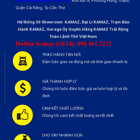
Showroom KAMAZ Cần Thơ:
Khu vực 6, Phường Hưng Thạnh,
Quận Cái Răng, Tp.Cần Thơ
Hệ thống 30 Showroom KAMAZ, Đại Lí KAMAZ, Trạm Bảo
Hành KAMAZ, Garage Ủy Quyền Hãng KAMAZ Trải Rộng
Toàn Lãnh Thổ Việt Nam
Hotline Kamaz (24/24): 098.461.7272
TRAO HÀNG TẬN NƠI
Đảm bảo giao xe đúng nơi với thời gian nhanh lẹ
GIÁ THÀNH HỢP LÝ
Chúng tôi luôn đảm bảo giá xe luôn hợp lý và ổn
định
CAM KẾT CHẤT LƯỢNG
Chúng tôi cam kết chất lượng xe tốt nhất
CHO VAY NHANH GỌN