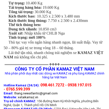
Tự trọng:
10.400 Kg
Tải trọng hàng hóa:
19.600 Kg
Tổng tải trọng:
30.000 Kg
Kích thước bao:
10.325 x 2.500 x 3.480 mm
Kích thước lòng thùng:
7.750 x 2.500 x 2.430mm
Thể tích thùng ben:
Dung tích xilanh:
10.850 cm3
Xuất xứ:
Nhập khẩu từ CHLB Nga
Tình trạng:
mới 100%
Thủ tục vay vốn ngân hàng nhanh ngọn, lãi suất thấp. Vay từ
50 – 80% giá trị xe trong vòng 18 – 60 tháng.
Lái thử tận nhà, nhanh chóng trải nghiệm xe
KAMAZ VIỆT
.
NAM
mà không tốn chi phí
════════════════════ ✥✥✥✥ ════════════════════
CÔNG TY CỔ PHẦN KAMAZ VIỆT NAM
Nhà phân phối duy nhất các dòng xe KAMAZ và phụ tùng KAMAZ chính
hãng tại Việt Nam
098.461.7272 - 0938.197.015
Hotline Kamaz (24/24):
- 0765.599.399
Email:
thang.newatlantic@gmail.com
Website:
xetaikamaz.vn
Trụ sở chính KAMAZ:
156 đường Nam Kỳ Khởi Nghĩa, phường Bến
Nghé, Quận 1, Thành phố Hồ Chí Minh
Showroom KAMAZ Hồ Chí Minh:
CT01 Đại Lộ Nguyễn Văn Linh, Thị