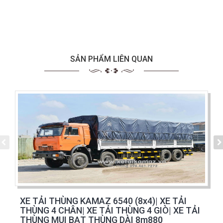
SẢN PHẨM LIÊN QUAN
XE TẢI THÙNG KAMAZ 6540 (8x4)| XE TẢI
THÙNG 4 CHÂN| XE TẢI THÙNG 4 GIÒ| XE TẢI
THÙNG MUI BẠT THÙNG DÀI 8m880