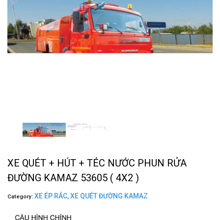
XE QUÉT + HÚT + TÉC NƯỚC PHUN RỬA
ĐƯỜNG KAMAZ 53605 ( 4X2 )
XE ÉP RÁC, XE QUÉT ĐƯỜNG KAMAZ
Category: