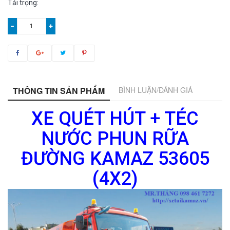
Tải trọng:
−
+
THÔNG TIN SẢN PHẨM
BÌNH LUẬN/ĐÁNH GIÁ
XE QUÉT HÚT + TÉC
NƯỚC PHUN RỮA
ĐƯỜNG KAMAZ 53605
(4X2)