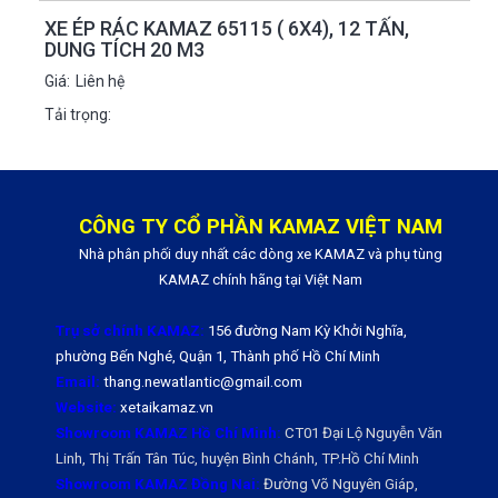
XE ÉP RÁC KAMAZ 65115 ( 6X4), 12 TẤN,
DUNG TÍCH 20 M3
Giá:
Liên hệ
Tải trọng:
CÔNG TY CỔ PHẦN KAMAZ VIỆT NAM
Nhà phân phối duy nhất các dòng xe KAMAZ và phụ tùng
KAMAZ chính hãng tại Việt Nam
Trụ sở chính KAMAZ:
156 đường Nam Kỳ Khởi Nghĩa,
phường Bến Nghé, Quận 1, Thành phố Hồ Chí Minh
Email:
thang.newatlantic@gmail.com
Website:
xetaikamaz.vn
Showroom KAMAZ Hồ Chí Minh:
CT01 Đại Lộ Nguyễn Văn
Linh, Thị Trấn Tân Túc, huyện Bình Chánh, TP.Hồ Chí Minh
Showroom KAMAZ Đồng Nai:
Đường Võ Nguyên Giáp,