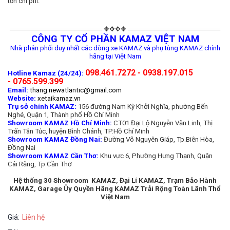
tốn chi phí.
════════════════════ ✥✥✥✥ ════════════════════
CÔNG TY CỔ PHẦN KAMAZ VIỆT NAM
Nhà phân phối duy nhất các dòng xe KAMAZ và phụ tùng KAMAZ chính
hãng tại Việt Nam
098.461.7272 - 0938.197.015
Hotline Kamaz (24/24):
- 0765.599.399
Email:
thang.newatlantic@gmail.com
Website:
xetaikamaz.vn
Trụ sở chính KAMAZ:
156 đường Nam Kỳ Khởi Nghĩa, phường Bến
Nghé, Quận 1, Thành phố Hồ Chí Minh
Showroom KAMAZ Hồ Chí Minh:
CT01 Đại Lộ Nguyễn Văn Linh, Thị
Trấn Tân Túc, huyện Bình Chánh, TP.Hồ Chí Minh
Showroom KAMAZ Đồng Nai:
Đường Võ Nguyên Giáp, Tp.Biên Hòa,
Đồng Nai
Showroom KAMAZ Cần Thơ:
Khu vực 6, Phường Hưng Thạnh, Quận
Cái Răng, Tp.Cần Thơ
Hệ thống 30 Showroom KAMAZ, Đại Lí KAMAZ, Trạm Bảo Hành
KAMAZ, Garage Ủy Quyền Hãng KAMAZ Trải Rộng Toàn Lãnh Thổ
Việt Nam
Giá:
Liên hệ