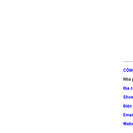
------
CÔNG
Nhà p
Địa c
Sho
Điện 
Emai
Webs