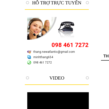
HỖ TRỢ TRỰC TUYẾN
098 461 7272
thang.newatlantic@gmail.com
TH
minhthang654
098 461 7272
VIDEO