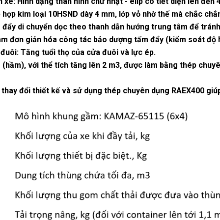
 xe: Hình dạng thân hình chữ nhật - elip có tiết diện lên đế
 hợp kim loại 10HSND dày 4 mm, lớp vỏ nhờ thế mà chắc chắ
đẩy di chuyển dọc theo thanh dẫn hướng trung tâm để tránh 
àm đơn giản hóa công tác bảo dượng tấm đẩy (kiểm soát độ h
đuôi:
Tăng
tuổi thọ của cửa đuôi và lực ép.
(hầm), với thể tích tăng lên 2 m3, được làm bằng thép chu
 thay đổi thiết kế và sử dụng thép chuyên dụng RAEX400 giú