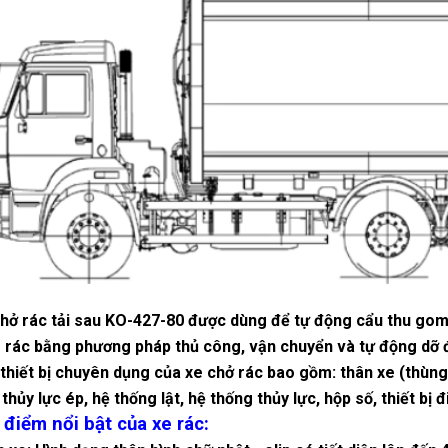
hở rác tải sau KO-427-80 được dùng để tự động cẩu thu gom r
rác bằng phương pháp thủ công, vận chuyển và tự động dỡ đổ
thiết bị chuyên dụng của xe chở rác bao gồm: thân xe (thùng x
 thủy lực ép, hệ thống lật, hệ thống thủy lực, hộp số, thiết bị đ
 điểm nổi bật của xe rác: