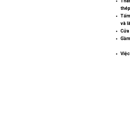
Thân
thép
Tấm 
và l
Cửa 
Gầm 
Việc