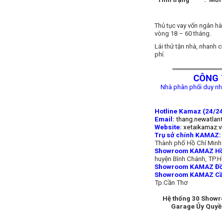
Thủ tục vay vốn ngân hàn
vòng 18 – 60 tháng.
Lái thử tận nhà, nhanh
phí.
═══════════
CÔNG 
Nhà phân phối duy nh
Hotline Kamaz (24/24
Email:
thang.newatlan
Website:
xetaikamaz.v
Trụ sở chính KAMAZ:
Thành phố Hồ Chí Minh
Showroom KAMAZ Hồ 
huyện Bình Chánh, TP.H
Showroom KAMAZ Đồ
Showroom KAMAZ Cầ
Tp.Cần Thơ
Hệ thống 30 Show
Garage Ủy Quyề