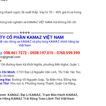
g nhanh ngọn, lãi suất thấp. Vay từ 70 – 90% giá trị xe trong
 chóng trải nghiệm xe KAMAZ VIỆT NAM mà không tốn chi
═════════ ✥✥✥✥ ════════════════════
TY CỔ PHẦN KAMAZ VIỆT NAM
ất các dòng xe KAMAZ và phụ tùng KAMAZ chính hãng tại
Việt Nam
098.461.7272 - 0938.197.015 - 0765.599.399
):
tic@gmail.com
n
156 đường Nam Kỳ Khởi Nghĩa, phường Bến Nghé, Quận 1,
Chí Minh:
CT01 Đại Lộ Nguyễn Văn Linh, Thị Trấn Tân Túc,
ồ Chí Minh
ng Nai:
Đường Võ Nguyên Giáp, Tp.Biên Hòa, Đồng Nai
n Thơ:
Khu vực 6, Phường Hưng Thạnh, Quận Cái Răng,
room KAMAZ, Đại Lí KAMAZ, Trạm Bảo Hành KAMAZ,
n Hãng KAMAZ Trải Rộng Toàn Lãnh Thổ Việt Nam