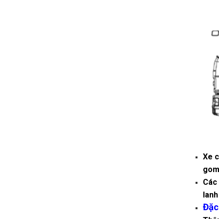
Xe c
gom 
Các 
lanh
Đặc