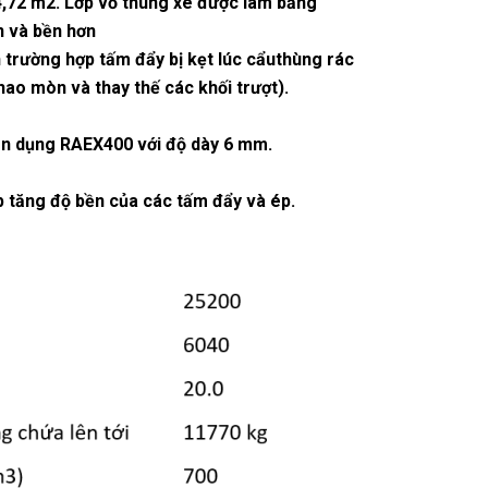
n 4,72 m2. Lớp vỏ thùng xe được làm bằng
n và bền hơn
trường hợp tấm đẩy bị kẹt lúc cẩuthùng rác
ao mòn và thay thế các khối trượt).
yên dụng RAEX400 với độ dày 6 mm.
p tăng độ bền của các tấm đẩy và ép.