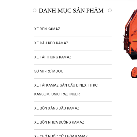
DANH MỤC SẢN PHẨM
XE BEN KAMAZ
XE ĐẦU KÉO KAMAZ
XE TẢI THÙNG KAMAZ
SƠ MI - RƠ MOOC
XE TẢI KAMAZ GẮN CẨU DINEX, HTKC,
KANGLIM, UNIC, PALFINGER
XE BỒN XĂNG DẦU KAMAZ
XE BỒN NHỰA ĐƯỜNG KAMAZ
XE CHỞ NƯỚC CỨU HỎA KAMAZ