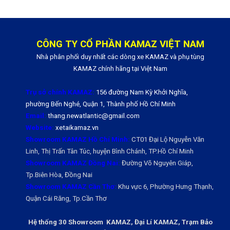
CÔNG TY CỔ PHẦN KAMAZ VIỆT NAM
Nhà phân phối duy nhất các dòng xe KAMAZ và phụ tùng
KAMAZ chính hãng tại Việt Nam
Trụ sở chính KAMAZ:
156 đường Nam Kỳ Khởi Nghĩa,
phường Bến Nghé, Quận 1, Thành phố Hồ Chí Minh
Email:
thang.newatlantic@gmail.com
Website:
xetaikamaz.vn
Showroom KAMAZ Hồ Chí Minh:
CT01 Đại Lộ Nguyễn Văn
Linh, Thị Trấn Tân Túc, huyện Bình Chánh, TP.Hồ Chí Minh
Showroom KAMAZ Đồng Nai:
Đường Võ Nguyên Giáp,
Tp.Biên Hòa, Đồng Nai
Showroom KAMAZ Cần Thơ:
Khu vực 6, Phường Hưng Thạnh,
Quận Cái Răng, Tp.Cần Thơ
Hệ thống 30 Showroom KAMAZ, Đại Lí KAMAZ, Trạm Bảo