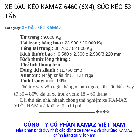
XE ĐẦU KÉO KAMAZ 6460 (6X4), SỨC KÉO 53
TẤN
XE ĐẦU KÉO KAMAZ
Category:
Tự trọng :
9.005 Kg
Tải trọng hàng hóa :
23.900 / 26.000 Kg
Tổng tải trọng :
38.700 / 52.800 Kg
Kích thước bao :
6.580 x 2.500 x 2.930/3.220 mm
Kích thước lòng thùng :
Thể tích thùng ben:
Dung tích xilanh :
11.760 cm3
Xuất xứ :
Nhập khẩu từ CHLB Nga
Tình trạng:
mới 100%
Thủ tục vay vốn ngân hàng nhanh ngọn, lãi suất thấp. Vay
từ 30 – 80% giá trị xe trong vòng 18 – 60 tháng.
Lái thử tận nhà, nhanh chóng trải nghiệm xe KAMAZ
.
VIỆT NAM mà không tốn chi phí
════════════════════ ✥✥✥✥
════════════════════
CÔNG TY CỔ PHẦN KAMAZ VIỆT NAM
Nhà phân phối duy nhất các dòng xe KAMAZ và phụ tùng KAMAZ
chính hãng tại Việt Nam