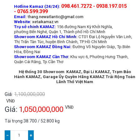
098.461.7272 - 0938.197.015
Hotline Kamaz (24/24):
- 0765.599.399
Email:
thang.newatlantic@gmail.com
Website:
xetaikamaz.vn
Trụ sở chính KAMAZ:
156 đường Nam Kỳ Khởi Nghĩa,
phường Bến Nghé, Quận 1, Thành phố Hồ Chí Minh
Showroom KAMAZ Hồ Chí Minh:
CT01 Đại Lộ Nguyễn Văn Linh,
Thị Trấn Tân Túc, huyện Bình Chánh, TP.Hồ Chí Minh
Showroom KAMAZ Đồng Nai:
Đường Võ Nguyên Giáp, Tp.Biên
Hòa, Đồng Nai
Showroom KAMAZ Cần Thơ:
Khu vực 6, Phường Hưng Thạnh,
Quận Cái Răng, Tp.Cần Thơ
Hệ thống 30 Showroom KAMAZ, Đại Lí KAMAZ, Trạm Bảo
Hành KAMAZ, Garage Ủy Quyền Hãng KAMAZ Trải Rộng Toàn
Lãnh Thổ Việt Nam
Giá:
1,100,000,000
VNĐ
VNĐ
Giá:
1,050,000,000
Tải trọng:38.700 / 52.800 kg
−
+