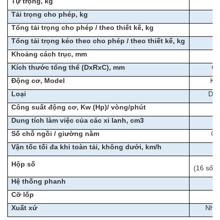
Tự trọng, kg
Tải trọng cho phép, kg
Tổng tải trọng cho phép / theo thiết kế, kg
Tổng tải trọng kéo theo cho phép / theo thiết kế, kg
Khoảng cách trục, mm
Kích thước tổng thể (DxRxC), mm
6.
Động cơ, Model
KA
Loại
Die
Công suất động cơ, Kw (Hp)/ vòng/phút
Dung tích làm việc của các xi lanh, cm3
Số chỗ ngồi / giường nằm
03
Vận tốc tối đa khi toàn tải, không dưới, km/h
Hộp số
(16 số t
Hệ thống phanh
Cỡ lốp
Xuất xứ
Nhập