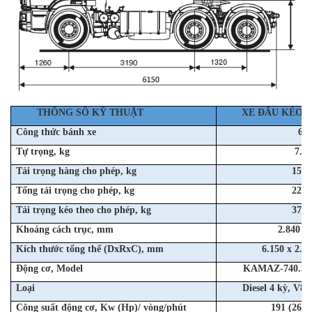
THÔNG SỐ KỸ THUẬT
XE ĐẦU KÉO K
Công thức bánh xe
6x
Tự trọng, kg
7.7
Tải trọng hàng cho phép, kg
15.1
Tổng tải trọng cho phép, kg
22.9
Tải trọng kéo theo cho phép, kg
37.8
Khoảng cách trục, mm
2.840 + 
Kích thước tổng thể (DxRxC), mm
6.150 x 2.50
Động cơ, Model
KAMAZ-740.30-
Loại
Diesel 4 kỳ, V8 
Công suất động cơ, Kw (Hp)/ vòng/phút
191 (260) 