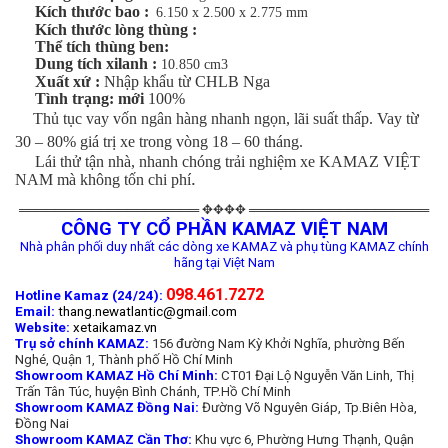
Kích thước bao :
6.150 x 2.500 x 2.775 mm
Kích thước lòng thùng :
Thể tích thùng ben:
Dung tích xilanh :
10.850 cm3
Xuất xứ :
Nhập khẩu từ CHLB Nga
Tình trạng:
mới
100%
Thủ tục vay vốn ngân hàng nhanh ngọn, lãi suất thấp. Vay từ
30 – 80% giá trị xe trong vòng 18 – 60 tháng.
Lái thử tận nhà, nhanh chóng trải nghiệm xe KAMAZ VIỆT
.
NAM mà không tốn chi phí
════════════════════ ✥✥✥✥ ════════════════════
CÔNG TY CỔ PHẦN KAMAZ VIỆT NAM
Nhà phân phối duy nhất các dòng xe KAMAZ và phụ tùng KAMAZ chính
hãng tại Việt Nam
098.461.7272
Hotline Kamaz (24/24):
Email:
thang.newatlantic@gmail.com
Website:
xetaikamaz.vn
Trụ sở chính KAMAZ:
156 đường Nam Kỳ Khởi Nghĩa, phường Bến
Nghé, Quận 1, Thành phố Hồ Chí Minh
Showroom KAMAZ Hồ Chí Minh:
CT01 Đại Lộ Nguyễn Văn Linh, Thị
Trấn Tân Túc, huyện Bình Chánh, TP.Hồ Chí Minh
Showroom KAMAZ Đồng Nai:
Đường Võ Nguyên Giáp, Tp.Biên Hòa,
Đồng Nai
Showroom KAMAZ Cần Thơ:
Khu vực 6, Phường Hưng Thạnh, Quận