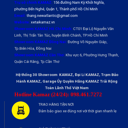
Trụ sở chính KAMAZ:
156 đường Nam Kỳ Khởi Nghĩa,
phường Bến Nghé, Quận 1, Thành phố Hồ Chí Minh
Email:
thang.newatlantic@gmail.com
Website:
xetaikamaz.vn
Showroom KAMAZ Hồ Chí Minh:
CT01 Đại Lộ Nguyễn Văn
Linh, Thị Trấn Tân Túc, huyện Bình Chánh, TP.Hồ Chí Minh
Showroom KAMAZ Đồng Nai:
Đường Võ Nguyên Giáp,
Tp.Biên Hòa, Đồng Nai
Showroom KAMAZ Cần Thơ:
Khu vực 6, Phường Hưng Thạnh,
Quận Cái Răng, Tp.Cần Thơ
Hệ thống 30 Showroom KAMAZ, Đại Lí KAMAZ, Trạm Bảo
Hành KAMAZ, Garage Ủy Quyền Hãng KAMAZ Trải Rộng
Toàn Lãnh Thổ Việt Nam
Hotline Kamaz (24/24): 098.461.7272
TRAO HÀNG TẬN NƠI
Đảm bảo giao xe đúng nơi với thời gian nhanh lẹ