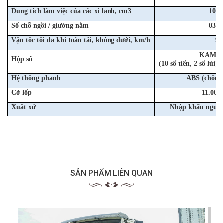
Dung tích làm việc của các xi lanh, cm3
10.8
Số chỗ ngồi / giường nằm
03 / 
Vận tốc tối đa khi toàn tải, không dưới, km/h
90
KAMAZ
Hộp số
(10 số tiến, 2 số lùi
Hệ thống phanh
ABS (chống
Cỡ lốp
11.00 -
Xuất xứ
Nhập khẩu nguyê
SẢN PHẨM LIÊN QUAN