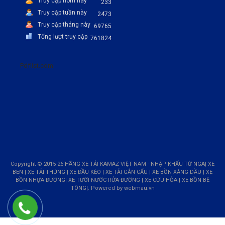
Truy cập hôm nay
233
Truy cập tuần này
2473
Truy cập tháng này
69765
Tổng lượt truy cập
761824
Pdflist.com
Copyright © 2015-26 HÃNG XE TẢI KAMAZ VIỆT NAM - NHẬP KHẨU TỪ NGA| XE
BEN | XE TẢI THÙNG | XE ĐẦU KÉO | XE TẢI GẮN CẨU | XE BỒN XĂNG DẦU | XE
BỒN NHỰA ĐƯỜNG| XE TƯỚI NƯỚC RỬA ĐƯỜNG | XE CỨU HỎA | XE BỒN BÊ
TÔNG|. Powered by
webmau.vn