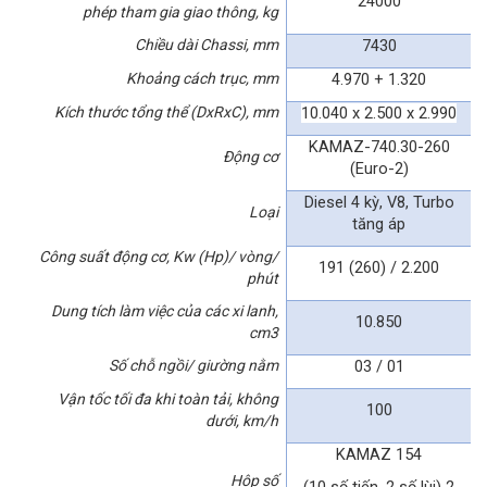
24000
phép tham gia giao thông, kg
Chiều dài Chassi, mm
7430
Khoảng cách trục, mm
4.970 + 1.320
Kích thước tổng thể (DxRxC), mm
10.040 x 2.500 x 2.990
KAMAZ-740.30-260
Động cơ
(Euro-2)
Diesel 4 kỳ, V8, Turbo
Loại
tăng áp
Công suất động cơ, Kw (Hp)/ vòng/
191 (260) / 2.200
phút
Dung tích làm việc của các xi lanh,
10.850
cm3
Số chỗ ngồi/ giường nằm
03 / 01
Vận tốc tối đa khi toàn tải, không
100
dưới, km/h
KAMAZ 154
Hộp số
(10 số tiến, 2 số lùi) 2