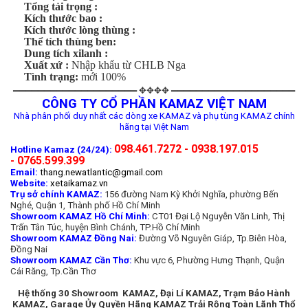
Tổng tải trọng :
Kích thước bao :
Kích thước lòng thùng :
Thể tích thùng ben:
Dung tích xilanh :
Xuất xứ :
Nhập khẩu từ CHLB Nga
Tình trạng:
mới 100%
════════════════════ ✥✥✥✥ ════════════════════
CÔNG TY CỔ PHẦN KAMAZ VIỆT NAM
Nhà phân phối duy nhất các dòng xe KAMAZ và phụ tùng KAMAZ chính
hãng tại Việt Nam
098.461.7272 - 0938.197.015
Hotline Kamaz (24/24):
- 0765.599.399
Email:
thang.newatlantic@gmail.com
Website:
xetaikamaz.vn
Trụ sở chính KAMAZ:
156 đường Nam Kỳ Khởi Nghĩa, phường Bến
Nghé, Quận 1, Thành phố Hồ Chí Minh
Showroom KAMAZ Hồ Chí Minh:
CT01 Đại Lộ Nguyễn Văn Linh, Thị
Trấn Tân Túc, huyện Bình Chánh, TP.Hồ Chí Minh
Showroom KAMAZ Đồng Nai:
Đường Võ Nguyên Giáp, Tp.Biên Hòa,
Đồng Nai
Showroom KAMAZ Cần Thơ:
Khu vực 6, Phường Hưng Thạnh, Quận
Cái Răng, Tp.Cần Thơ
Hệ thống 30 Showroom KAMAZ, Đại Lí KAMAZ, Trạm Bảo Hành
KAMAZ, Garage Ủy Quyền Hãng KAMAZ Trải Rộng Toàn Lãnh Thổ