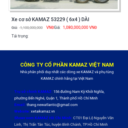
Xe cơ sở KAMAZ 53229 ( 6x4 ) DÀI
VNĐ
Giá:
1,080,000,000
VNĐ
Giá:
1,100,000,000
Tải trọng:
CÔNG TY CỔ PHẦN KAMAZ VIỆT NAM
Nhà phân phối duy nhất các dòng xe KAMAZ và phụ tùng
KAMAZ chính hãng tại Việt Nam
Trụ sở chính KAMAZ:
156 đường Nam Kỳ Khởi Nghĩa,
phường Bến Nghé, Quận 1, Thành phố Hồ Chí Minh
Email:
thang.newatlantic@gmail.com
Website:
xetaikamaz.vn
Showroom KAMAZ Hồ Chí Minh:
CT01 Đại Lộ Nguyễn Văn
Linh, Thị Trấn Tân Túc, huyện Bình Chánh, TP.Hồ Chí Minh