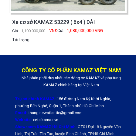
Xe cơ sở KAMAZ 53229 ( 6x4 ) DÀI
VNĐ
Giá:
1,080,000,000
VNĐ
Giá:
1,100,000,000
Tải trọng:
CÔNG TY CỔ PHẦN KAMAZ VIỆT NAM
Nhà phân phối duy nhất các dòng xe KAMAZ và phụ tùng
KAMAZ chính hãng tại Việt Nam
Trụ sở chính KAMAZ:
156 đường Nam Kỳ Khởi Nghĩa,
phường Bến Nghé, Quận 1, Thành phố Hồ Chí Minh
Email:
thang.newatlantic@gmail.com
Website:
xetaikamaz.vn
Showroom KAMAZ Hồ Chí Minh:
CT01 Đại Lộ Nguyễn Văn
Linh, Thị Trấn Tân Túc, huyện Bình Chánh, TP.Hồ Chí Minh