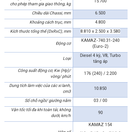
15.700
cho phép tham gia giao thông, kg
6.500
Chiều dài Chassi, mm
4.800
Khoảng cách trục, mm
8.810 x 2.500 x 3.580
Kích thước tổng thể (DxRxC), mm
KAMAZ-740.31-240
Động cơ
(Euro-2)
Diesel 4 kỳ, V8, Turbo
Loại
tăng áp
Công suất động cơ, Kw (Hp)/
176 (240) / 2.200
vòng/ phút
Dung tích làm việc của các xi lanh,
10.850
cm3
03 / 00
Số chỗ ngồi/ giường nằm
Vận tốc tối đa khi toàn tải, không
90
dưới, km/h
KAMAZ 154
Hộp số