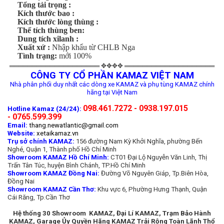
Tổng tải trọng :
Kích thước bao :
Kích thước lòng thùng :
Thể tích thùng ben:
Dung tích xilanh :
Xuất xứ :
Nhập khẩu từ CHLB Nga
Tình trạng:
mới 100%
════════════════════ ✥✥✥✥ ════════════════════
CÔNG TY CỔ PHẦN KAMAZ VIỆT NAM
Nhà phân phối duy nhất các dòng xe KAMAZ và phụ tùng KAMAZ chính
hãng tại Việt Nam
098.461.7272 - 0938.197.015
Hotline Kamaz (24/24):
- 0765.599.399
Email:
thang.newatlantic@gmail.com
Website:
xetaikamaz.vn
Trụ sở chính KAMAZ:
156 đường Nam Kỳ Khởi Nghĩa, phường Bến
Nghé, Quận 1, Thành phố Hồ Chí Minh
Showroom KAMAZ Hồ Chí Minh:
CT01 Đại Lộ Nguyễn Văn Linh, Thị
Trấn Tân Túc, huyện Bình Chánh, TP.Hồ Chí Minh
Showroom KAMAZ Đồng Nai:
Đường Võ Nguyên Giáp, Tp.Biên Hòa,
Đồng Nai
Showroom KAMAZ Cần Thơ:
Khu vực 6, Phường Hưng Thạnh, Quận
Cái Răng, Tp.Cần Thơ
Hệ thống 30 Showroom KAMAZ, Đại Lí KAMAZ, Trạm Bảo Hành
KAMAZ, Garage Ủy Quyền Hãng KAMAZ Trải Rộng Toàn Lãnh Thổ