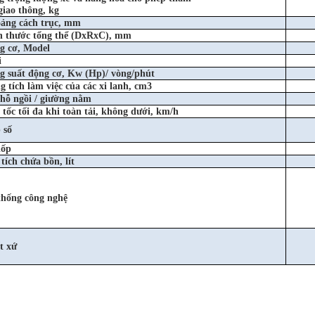
giao
thông, kg
ảng cách trục, mm
h thước tổng thể (DxRxC), mm
g cơ, Model
i
g suất động cơ, Kw (Hp)/ vòng/phút
 tích làm việc của các xi lanh, cm3
chỗ ngồi / giường nằm
tốc tối đa khi toàn tải, không dưới, km/h
 số
lốp
tích chứa bồn, lít
thống công nghệ
t xứ