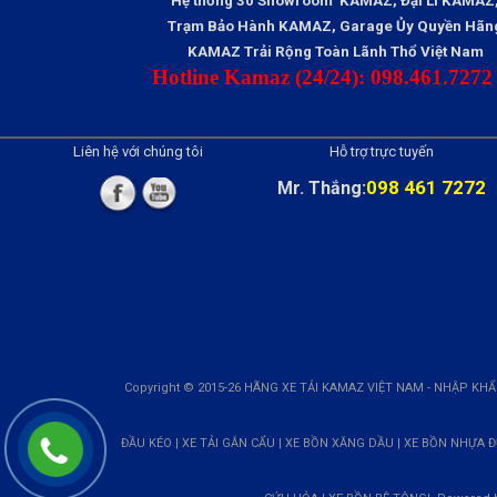
Hệ thống 30 Showroom KAMAZ, Đại Lí KAMAZ
Trạm Bảo Hành KAMAZ, Garage Ủy Quyền Hãn
KAMAZ Trải Rộng Toàn Lãnh Thổ Việt Nam
Hotline Kamaz (24/24): 098.461.7272
Liên hệ với chúng tôi
Hỗ trợ trực tuyến
098 461 7272
Mr. Thắng:
Copyright © 2015-26 HÃNG XE TẢI KAMAZ VIỆT NAM - NHẬP KHẨU
ĐẦU KÉO | XE TẢI GẮN CẨU | XE BỒN XĂNG DẦU | XE BỒN NHỰA 