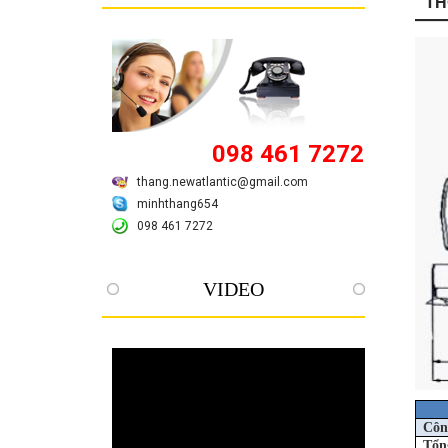
TH
098 461 7272
thang.newatlantic@gmail.com
minhthang654
098 461 7272
VIDEO
Côn
Tổn