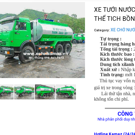
XE TƯỚI NƯỚC
THỂ TICH BỒN
XE CHỞ NƯ
Category:
Tự trọng :
Tải trọng hàng ho
Tổng tải trọng :
Kích thước bao 
Kích thước lòng 
Dung tích xilanh
Xuất xứ :
Nhập 
Tình trạng:
mới
Thủ tục vay vốn n
giá trị xe trong vòng
Lái thử tận nhà, 
.
không tốn chi phí
═══════════
CÔNG 
Nhà phân phối duy nh
Hotline Kamaz (24/24