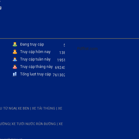
,
g
Đang truy cập
5
Pdflist.com
Truy cập hôm nay
138
Truy cập tuần này
1951
Truy cập tháng này
69243
Tổng lượt truy cập
761302
 TỪ NGA| XE BEN | XE TẢI THÙNG | XE
ĐƯỜNG| XE TƯỚI NƯỚC RỬA ĐƯỜNG | XE