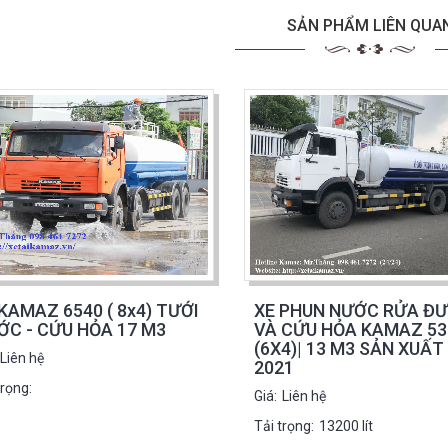
SẢN PHẨM LIÊN QUA
KAMAZ 6540 ( 8x4) TƯỚI
XE PHUN NƯỚC RỬA Đ
ỚC - CỨU HỎA 17 M3
VÀ CỨU HỎA KAMAZ 53
(6X4)| 13 M3 SẢN XUẤT
Liên hệ
2021
trọng:
Giá:
Liên hệ
Tải trọng:
13200 lít