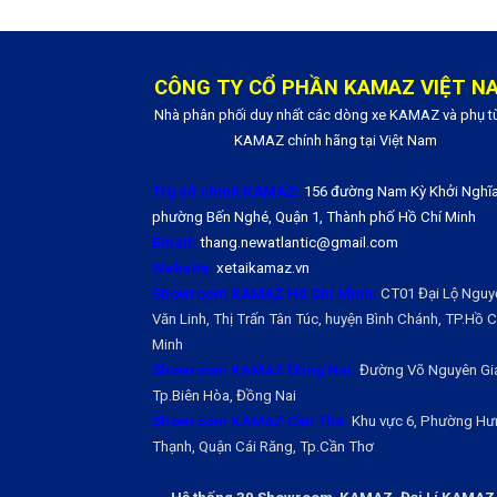
CÔNG TY CỔ PHẦN KAMAZ VIỆT N
Nhà phân phối duy nhất các dòng xe KAMAZ và phụ t
KAMAZ chính hãng tại Việt Nam
Trụ sở chính KAMAZ:
156 đường Nam Kỳ Khởi Nghĩa
phường Bến Nghé, Quận 1, Thành phố Hồ Chí Minh
Email:
thang.newatlantic@gmail.com
Website:
xetaikamaz.vn
Showroom KAMAZ Hồ Chí Minh:
CT01 Đại Lộ Nguy
Văn Linh, Thị Trấn Tân Túc, huyện Bình Chánh, TP.Hồ Ch
Minh
Showroom KAMAZ Đồng Nai:
Đường Võ Nguyên Gi
Tp.Biên Hòa, Đồng Nai
Showroom KAMAZ Cần Thơ:
Khu vực 6, Phường Hư
Thạnh, Quận Cái Răng, Tp.Cần Thơ