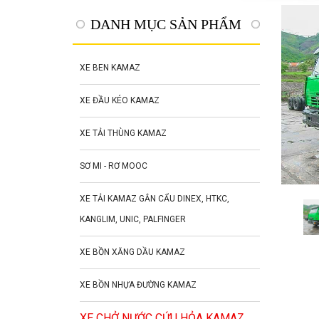
DANH MỤC SẢN PHẨM
XE BEN KAMAZ
XE ĐẦU KÉO KAMAZ
XE TẢI THÙNG KAMAZ
SƠ MI - RƠ MOOC
XE TẢI KAMAZ GẮN CẨU DINEX, HTKC,
KANGLIM, UNIC, PALFINGER
XE BỒN XĂNG DẦU KAMAZ
XE BỒN NHỰA ĐƯỜNG KAMAZ
XE CHỞ NƯỚC CỨU HỎA KAMAZ