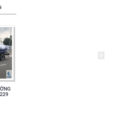
N
ƯỜNG
229