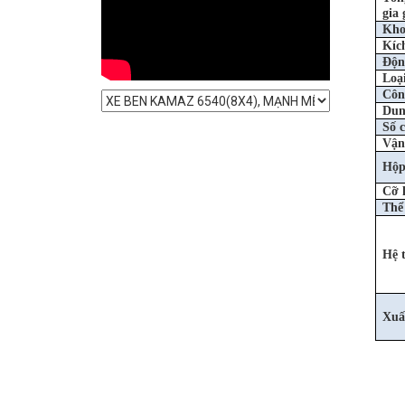
gia
Kho
Kíc
Độn
Loạ
Côn
Dung
Số 
Vận 
Hộp
Cỡ 
Thể 
Hệ 
Xuấ