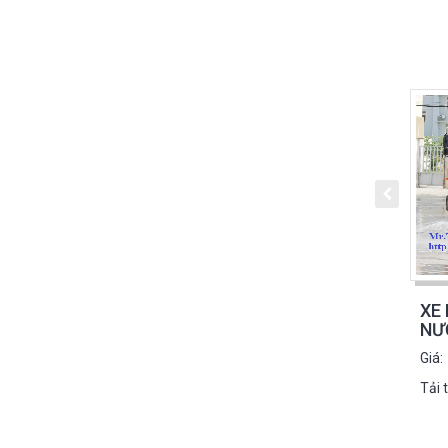
XE 
NƯ
Giá:
Tải 