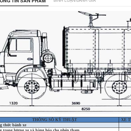
ÔNG TIN SẢN PHẨM
BÌNH LUẬN/ĐÁNH GIÁ
THÔNG SỐ KỸ THUẬT
XE T
g thức bánh xe
g trọng lượng xe và hàng hóa cho phép
tham