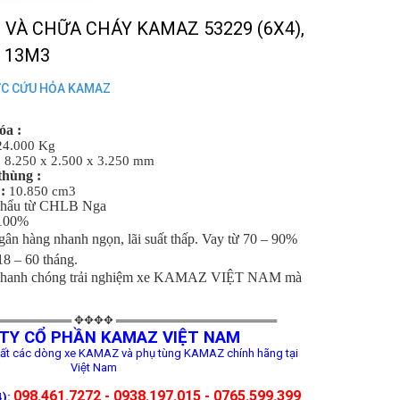
 VÀ CHỮA CHÁY KAMAZ 53229 (6X4),
 13M3
ỚC CỨU HỎA KAMAZ
́a :
24.000 Kg
:
8.250 x 2.500 x 3.250 mm
thùng :
 :
10.850 cm3
khẩu từ CHLB Nga
 100%
gân hàng nhanh ngọn, lãi suất thấp. Vay từ 70 – 90%
 18 – 60 tháng.
nhanh chóng trải nghiệm xe KAMAZ VIỆT NAM mà
═════════ ✥✥✥✥ ════════════════════
TY CỔ PHẦN KAMAZ VIỆT NAM
ất các dòng xe KAMAZ và phụ tùng KAMAZ chính hãng tại
Việt Nam
098.461.7272 - 0938.197.015 - 0765.599.399
):