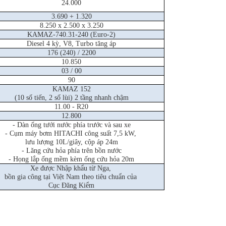
24.000
3.690 + 1.320
8.250 x 2.500 x 3.250
KAMAZ-740.31-240 (Euro-2)
Diesel 4 kỳ, V8, Turbo tăng áp
176 (240) / 2200
10.850
03 / 00
90
KAMAZ 152
(10 số tiến, 2 số lùi) 2 tầng nhanh chậm
11.00 - R20
12.800
- Dàn ống tưới nước phía trước và sau xe
- Cụm máy bơm HITACHI công suất 7,5 kW,
lưu lượng 10L/giây, cộp áp 24m
- Lăng cứu hỏa phía trên bồn nước
- Họng lắp ống mềm kèm ống cứu hỏa 20m
Xe được Nhập khẩu từ Nga,
bồn gia công tại Việt Nam theo tiêu chuẩn của
Cục Đăng Kiểm