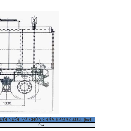
ƯỚI NƯỚC VÀ CHỮA CHÁY KAMAZ 53229 (6x4)
6x4