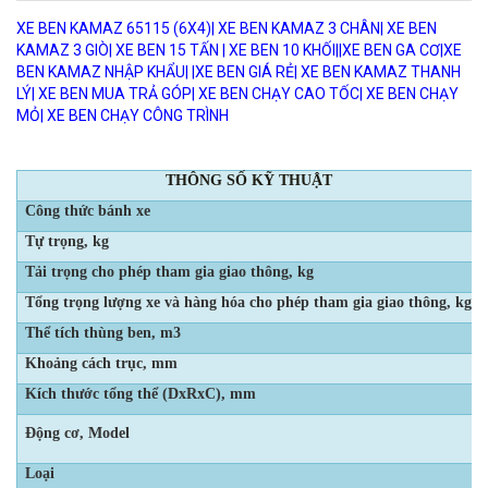
XE BEN KAMAZ 65115 (6X4)| XE BEN KAMAZ 3 CHÂN| XE BEN
KAMAZ 3 GIÒ| XE BEN 15 TẤN | XE BEN 10 KHỐI|
|XE BEN GA CƠ|XE
BEN KAMAZ NHẬP KHẨU| |XE BEN GIÁ RẺ| XE BEN KAMAZ THANH
LÝ| XE BEN MUA TRẢ GÓP| XE BEN CHẠY CAO TỐC| XE BEN CHẠY
MỎ| XE BEN CHẠY CÔNG TRÌNH
THÔNG SỐ KỸ THUẬT
Công thức bánh xe
Tự trọng, kg
Tải trọng cho phép tham gia giao thông, kg
Tổng trọng lượng xe và hàng hóa cho phép tham gia giao thông, kg
Thể tích thùng ben, m3
Khoảng cách trục, mm
Kích thước tổng thể (DxRxC), mm
Động cơ, Model
Loại