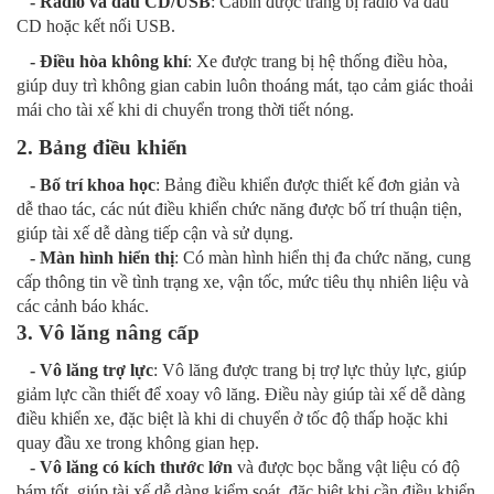
- Radio và đầu CD/USB
: Cabin được trang bị radio và đầu
CD hoặc kết nối USB.
- Điều hòa không khí
: Xe được trang bị hệ thống điều hòa,
giúp duy trì không gian cabin luôn thoáng mát, tạo cảm giác thoải
mái cho tài xế khi di chuyển trong thời tiết nóng.
2. Bảng điều khiển
- Bố trí khoa học
: Bảng điều khiển được thiết kế đơn giản và
dễ thao tác, các nút điều khiển chức năng được bố trí thuận tiện,
giúp tài xế dễ dàng tiếp cận và sử dụng.
- Màn hình hiển thị
: Có màn hình hiển thị đa chức năng, cung
cấp thông tin về tình trạng xe, vận tốc, mức tiêu thụ nhiên liệu và
các cảnh báo khác.
3. Vô lăng nâng cấp
- Vô lăng trợ lực
: Vô lăng được trang bị trợ lực thủy lực, giúp
giảm lực cần thiết để xoay vô lăng. Điều này giúp tài xế dễ dàng
điều khiển xe, đặc biệt là khi di chuyển ở tốc độ thấp hoặc khi
quay đầu xe trong không gian hẹp.
- Vô lăng có kích thước lớn
và được bọc bằng vật liệu có độ
bám tốt, giúp tài xế dễ dàng kiểm soát, đặc biệt khi cần điều khiển