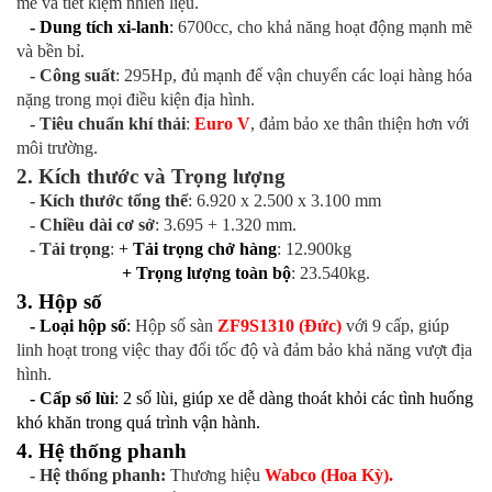
mẽ và tiết kiệm nhiên liệu.
- Dung tích xi-lanh
:
6700cc, cho khả năng hoạt động mạnh mẽ
và bền bỉ.
- Công suất
: 295Hp, đủ mạnh để vận chuyển các loại hàng hóa
nặng trong mọi điều kiện địa hình.
- Tiêu chuẩn khí thải
:
Euro V
, đảm bảo xe thân thiện hơn với
môi trường.
2. Kích thước và Trọng lượng
- Kích thước tổng thể
: 6.920 x 2.500 x 3.100 mm
- Chiều dài cơ sở
: 3.695 + 1.320 mm.
- Tải trọng
:
+
Tải trọng chở hàng
: 12.900kg
+ Trọng lượng toàn bộ
: 23.540kg.
3. Hộp số
- Loại hộp số
:
Hộp số sàn
ZF9S1310 (Đức)
với 9 cấp, giúp
linh hoạt trong việc thay đổi tốc độ và đảm bảo khả năng vượt địa
hình.
- Cấp số lùi
: 2 số lùi, giúp xe dễ dàng thoát khỏi các tình huống
khó khăn trong quá trình vận hành.
4. Hệ thống phanh
- Hệ thống phanh:
Thương hiệu
Wabco (Hoa Kỳ).