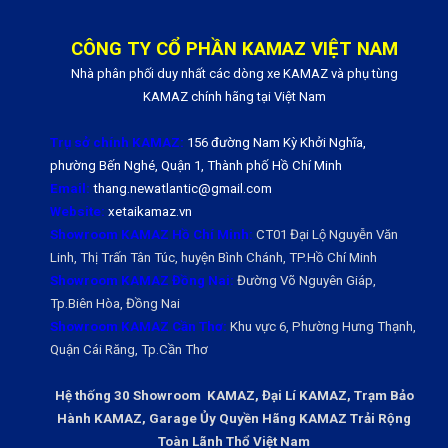
CÔNG TY CỔ PHẦN KAMAZ VIỆT NAM
Nhà phân phối duy nhất các dòng xe KAMAZ và phụ tùng
KAMAZ chính hãng tại Việt Nam
Trụ sở chính KAMAZ:
156 đường Nam Kỳ Khởi Nghĩa,
phường Bến Nghé, Quận 1, Thành phố Hồ Chí Minh
Email:
thang.newatlantic@gmail.com
Website:
xetaikamaz.vn
Showroom KAMAZ Hồ Chí Minh:
CT01 Đại Lộ Nguyễn Văn
Linh, Thị Trấn Tân Túc, huyện Bình Chánh, TP.Hồ Chí Minh
Showroom KAMAZ Đồng Nai:
Đường Võ Nguyên Giáp,
Tp.Biên Hòa, Đồng Nai
Showroom KAMAZ Cần Thơ:
Khu vực 6, Phường Hưng Thạnh,
Quận Cái Răng, Tp.Cần Thơ
Hệ thống 30 Showroom KAMAZ, Đại Lí KAMAZ, Trạm Bảo
Hành KAMAZ, Garage Ủy Quyền Hãng KAMAZ Trải Rộng
Toàn Lãnh Thổ Việt Nam