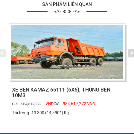
SẢN PHẨM LIÊN QUAN
XE BEN KAMAZ 65111 (6X6), THÙNG BEN
10M3
VNĐ
Giá:
984,617,272
VNĐ
Giá:
984,617,272
Tải trọng:
13.300 (14.590*) Kg