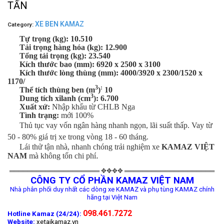
TẤN
XE BEN KAMAZ
Category:
Tự trọng (kg): 10.510
Tải trọng hàng hóa (kg): 12.900
Tổng tải trọng (kg): 23.540
Kích thước bao (mm): 6920 x 2500 x 3100
Kích thước lòng thùng (mm): 4000/3920 x 2300/1520 x
1170/
3
:
Thể tích thùng ben (m
)
10
3
Dung tích xilanh
(cm
)
: 6.700
Xuất xứ:
Nhập khẩu từ CHLB Nga
Tình trạng:
mới 100%
Thủ tục vay vốn ngân hàng nhanh ngọn, lãi suất thấp. Vay từ
50 - 80% giá trị xe trong vòng 18 - 60 tháng.
Lái thử tận nhà, nhanh chóng trải nghiệm xe
KAMAZ VIỆT
.
NAM
mà không tốn chi phí
════════════════════ ✥✥✥✥ ════════════════════
CÔNG TY CỔ PHẦN KAMAZ VIỆT NAM
Nhà phân phối duy nhất các dòng xe KAMAZ và phụ tùng KAMAZ chính
hãng tại Việt Nam
098.461.7272
Hotline Kamaz (24/24):
Website:
xetaikamaz.vn