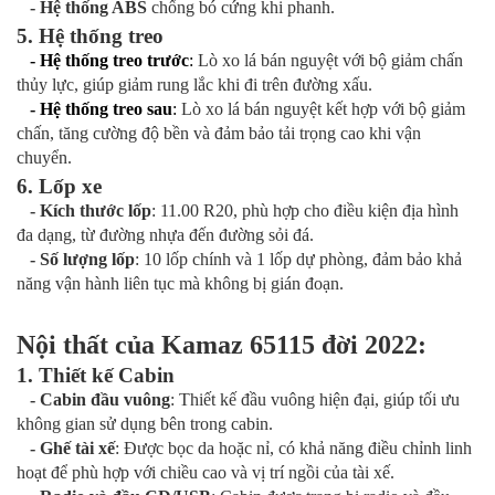
- Hệ thống ABS
chống bó cứng khi phanh.
5. Hệ thống treo
- Hệ thống treo trước
:
Lò xo lá bán nguyệt với bộ giảm chấn
thủy lực, giúp giảm rung lắc khi đi trên đường xấu.
- Hệ thống treo sau
:
Lò xo lá bán nguyệt kết hợp với bộ giảm
chấn, tăng cường độ bền và đảm bảo tải trọng cao khi vận
chuyển.
6. Lốp xe
- Kích thước lốp
: 11.00 R20, phù hợp cho điều kiện địa hình
đa dạng, từ đường nhựa đến đường sỏi đá.
- Số lượng lốp
: 10 lốp chính và 1 lốp dự phòng, đảm bảo khả
năng vận hành liên tục mà không bị gián đoạn.
Nội thất của Kamaz 65115 đời 2022:
1. Thiết kế Cabin
- Cabin đầu vuông
: Thiết kế đầu vuông hiện đại, giúp tối ưu
không gian sử dụng bên trong cabin.
- Ghế tài xế
: Được bọc da hoặc nỉ, có khả năng điều chỉnh linh
hoạt để phù hợp với chiều cao và vị trí ngồi của tài xế.