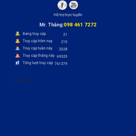
Hỗ trợ trực tuyến
098 461 7272
Mr. Thắng:
Đang truy cập
21
Truy cập hôm nay
215
Truy cập tuần này
2028
Truy cập tháng này
69320
Tổng lượt truy cập
761379
Pdflist.com