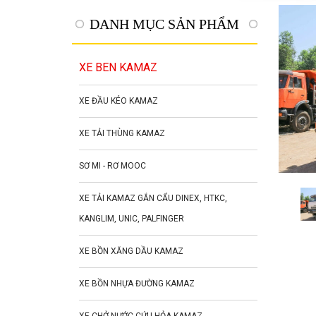
DANH MỤC SẢN PHẨM
XE BEN KAMAZ
XE ĐẦU KÉO KAMAZ
XE TẢI THÙNG KAMAZ
SƠ MI - RƠ MOOC
XE TẢI KAMAZ GẮN CẨU DINEX, HTKC,
KANGLIM, UNIC, PALFINGER
XE BỒN XĂNG DẦU KAMAZ
XE BỒN NHỰA ĐƯỜNG KAMAZ