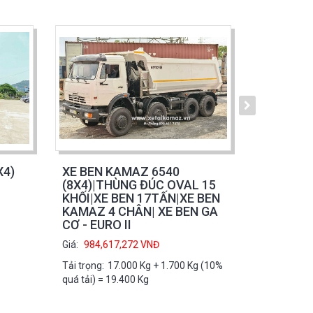
X4)
XE BEN KAMAZ 6540
XE BEN 
(8X4)|THÙNG ĐÚC OVAL 15
CHÂN (6
KHỐI|XE BEN 17TẤN|XE BEN
OVAL 10 
KAMAZ 4 CHÂN| XE BEN GA
KAMAZ 14
CƠ - EURO II
BEN 14 T
KHẨU
Giá:
984,617,272
VNĐ
Giá:
984,61
Tải trọng:
17.000 Kg + 1.700 Kg (10%
Tải trọng:
1
quá tải) = 19.400 Kg
quá tải)