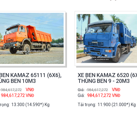
BEN KAMAZ 65111 (6X6),
XE BEN KAMAZ 6520 (6
ÙNG BEN 10M3
THÙNG BEN 9 - 20M3
VNĐ
VNĐ
984,617,272
Giá:
984,617,272
984,617,272
VNĐ
Giá:
984,617,272
VNĐ
trọng:
13.300 (14.590*) Kg
Tải trọng:
11.900 (21.000*) Kg