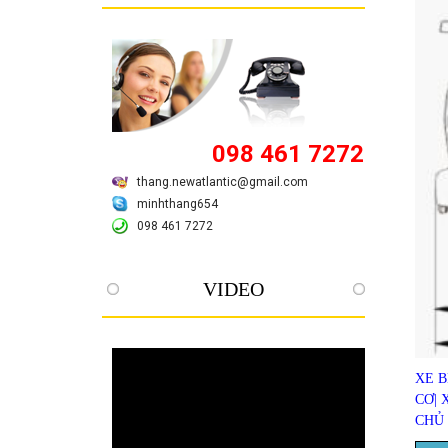
098 461 7272
thang.newatlantic@gmail.com
minhthang654
098 461 7272
VIDEO
XE B
CƠ| 
CHỦ