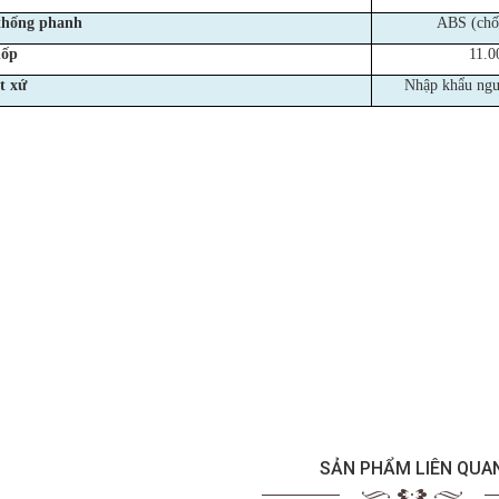
thống phanh
ABS (chố
lốp
11.0
t xứ
Nhập khẩu ngu
SẢN PHẨM LIÊN QUA