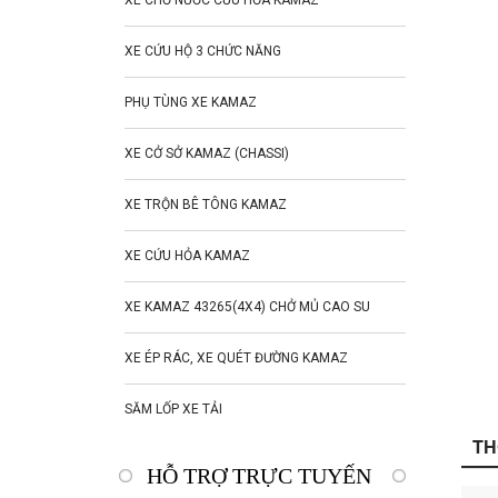
XE CHỞ NƯỚC CỨU HỎA KAMAZ
XE CỨU HỘ 3 CHỨC NĂNG
PHỤ TÙNG XE KAMAZ
XE CỞ SỞ KAMAZ (CHASSI)
XE TRỘN BÊ TÔNG KAMAZ
XE CỨU HỎA KAMAZ
XE KAMAZ 43265(4X4) CHỞ MỦ CAO SU
XE ÉP RÁC, XE QUÉT ĐƯỜNG KAMAZ
SĂM LỐP XE TẢI
TH
HỖ TRỢ TRỰC TUYẾN