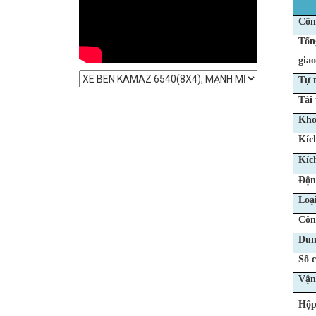
Côn
Tổn
giao
Tự 
Tải 
Kho
Kíc
Kíc
Độn
Loạ
Côn
Dung
Số 
Vận 
Hộp