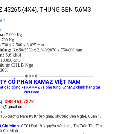
 43265 (4X4), THÙNG BEN 5,6M3
MAZ
g
́a:
7.000 Kg
5.700 Kg
6
.730 x 2.500 x 3.025 mm
thùng:
3.66
0/3550 x 2.340/2070 x 750/600 mm
en:
5,6 kh
ối
:
10.850 cm3
hẩu từ CHLB Nga
100%
═════════ ✥✥✥✥ ════════════════════
TY CỔ PHẦN KAMAZ VIỆT NAM
ất các dòng xe KAMAZ và phụ tùng KAMAZ chính hãng tại
Việt Nam
098.461.7272
):
tic@gmail.com
n
156 đường Nam Kỳ Khởi Nghĩa, phường Bến Nghé, Quận 1,
Chí Minh:
CT01 Đại Lộ Nguyễn Văn Linh, Thị Trấn Tân Túc,
ồ Chí Minh