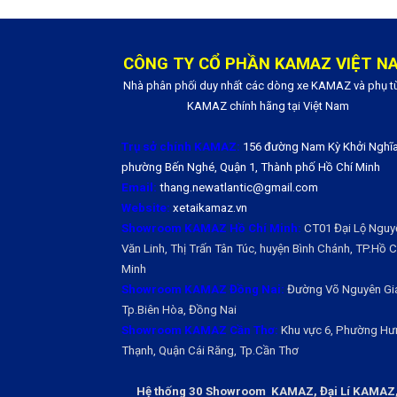
CÔNG TY CỔ PHẦN KAMAZ VIỆT N
Nhà phân phối duy nhất các dòng xe KAMAZ và phụ t
KAMAZ chính hãng tại Việt Nam
Trụ sở chính KAMAZ:
156 đường Nam Kỳ Khởi Nghĩa
phường Bến Nghé, Quận 1, Thành phố Hồ Chí Minh
Email:
thang.newatlantic@gmail.com
Website:
xetaikamaz.vn
Showroom KAMAZ Hồ Chí Minh:
CT01 Đại Lộ Nguy
Văn Linh, Thị Trấn Tân Túc, huyện Bình Chánh, TP.Hồ Ch
Minh
Showroom KAMAZ Đồng Nai:
Đường Võ Nguyên Gi
Tp.Biên Hòa, Đồng Nai
Showroom KAMAZ Cần Thơ:
Khu vực 6, Phường Hư
Thạnh, Quận Cái Răng, Tp.Cần Thơ
Hệ thống 30 Showroom KAMAZ, Đại Lí KAMAZ