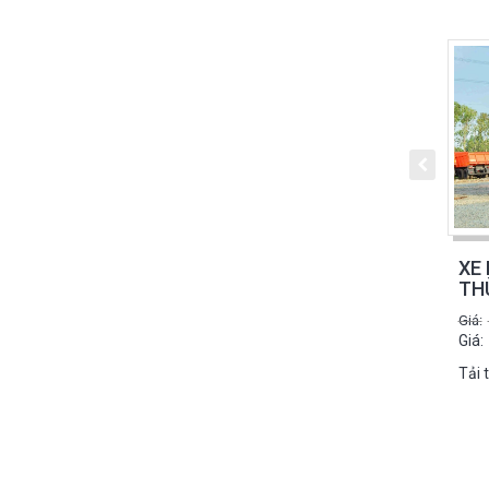
XE 
TH
Giá:
Giá:
Tải 