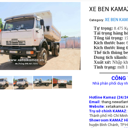
XE BEN KAMAZ
XE BEN KA
Category:
Tự trọng:
8.475 K
Tải trọng hàng ho
Tổng tải trọng:
1
Kích thước bao:
Kích thước lòng 
Thể tích thùng b
Dung tích xilanh
Xuất xứ:
Nhập k
Tình trạng:
mới 
═══════════
CÔNG 
Nhà phân phối duy nh
Hotline Kamaz (24/24
Email:
thang.newatlan
Website:
xetaikamaz.v
Trụ sở chính KAMAZ:
Thành phố Hồ Chí Minh
Showroom KAMAZ Hồ 
huyện Bình Chánh, TP.H