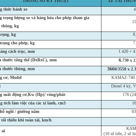
THÔNG SỐ KỸ THUẬT
XE TẢI THÙN
g thức bánh xe
4
g trọng lượng xe và hàng hóa cho phép tham gia
15
 thông, kg
trọng, kg
8
trọng cho phép, kg
7
ảng cách trục, mm
1.420 + 4
6
h thước tổng thể (DxRxC), mm
.730 x 2
366
h thước thùng, mm
0/3550 x 2.
g cơ, Model
KAMAZ-740.3
i
Diesel 4 kỳ, 
g suất động cơ,Kw (Hp)/ vòng/phút
176 (24
 tích làm việc của các xi lanh, cm3
10
chỗ ngồi / giường nằm
03
tối thiểu khi toàn tải, km/h
KAM
 số
(10 số tiến, 2 số 