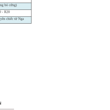
ng bó cứng)
0 - R20
yên chiếc từ Nga
N