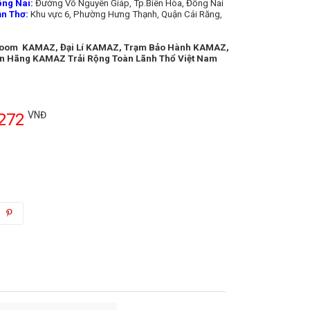
ng Nai:
Đường Võ Nguyên Giáp, Tp.Biên Hòa, Đồng Nai
n Thơ:
Khu vực 6, Phường Hưng Thạnh, Quận Cái Răng,
room KAMAZ, Đại Lí KAMAZ, Trạm Bảo Hành KAMAZ,
n Hãng KAMAZ Trải Rộng Toàn Lãnh Thổ Việt Nam
VNĐ
,272