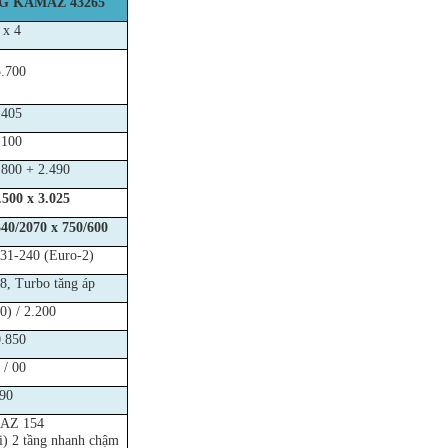
G KAMAZ 43265
 x 4
.700
.405
.100
.800 + 2.490
.500 x 3.025
340/2070 x 750/600
1-240 (Euro-2)
V8, Turbo tăng áp
0) / 2.200
.850
 / 00
90
AZ 154
lùi) 2 tầng nhanh chậm