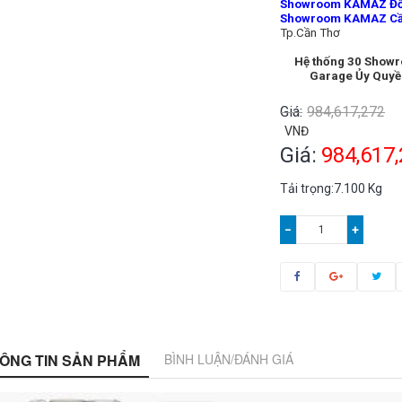
Showroom KAMAZ Đồ
Showroom KAMAZ Cầ
Tp.Cần Thơ
Hệ thống 30 Show
Garage Ủy Quyề
Giá:
984,617,272
VNĐ
Giá:
984,617
Tải trọng:7.100 Kg
−
+
ÔNG TIN SẢN PHẨM
BÌNH LUẬN/ĐÁNH GIÁ