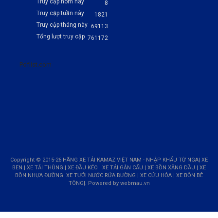
Truy cập hôm nay
8
Truy cập tuần này
1821
Truy cập tháng này
69113
Tổng lượt truy cập
761172
Pdflist.com
Copyright © 2015-26 HÃNG XE TẢI KAMAZ VIỆT NAM - NHẬP KHẨU TỪ NGA| XE
BEN | XE TẢI THÙNG | XE ĐẦU KÉO | XE TẢI GẮN CẨU | XE BỒN XĂNG DẦU | XE
BỒN NHỰA ĐƯỜNG| XE TƯỚI NƯỚC RỬA ĐƯỜNG | XE CỨU HỎA | XE BỒN BÊ
TÔNG|. Powered by
webmau.vn