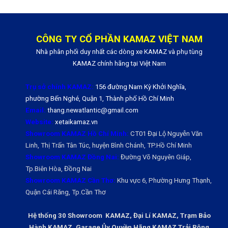
CÔNG TY CỔ PHẦN KAMAZ VIỆT NAM
Nhà phân phối duy nhất các dòng xe KAMAZ và phụ tùng
KAMAZ chính hãng tại Việt Nam
Trụ sở chính KAMAZ:
156 đường Nam Kỳ Khởi Nghĩa,
phường Bến Nghé, Quận 1, Thành phố Hồ Chí Minh
Email:
thang.newatlantic@gmail.com
Website:
xetaikamaz.vn
Showroom KAMAZ Hồ Chí Minh:
CT01 Đại Lộ Nguyễn Văn
Linh, Thị Trấn Tân Túc, huyện Bình Chánh, TP.Hồ Chí Minh
Showroom KAMAZ Đồng Nai:
Đường Võ Nguyên Giáp,
Tp.Biên Hòa, Đồng Nai
Showroom KAMAZ Cần Thơ:
Khu vực 6, Phường Hưng Thạnh,
Quận Cái Răng, Tp.Cần Thơ
Hệ thống 30 Showroom KAMAZ, Đại Lí KAMAZ, Trạm Bảo
Hành KAMAZ, Garage Ủy Quyền Hãng KAMAZ Trải Rộng