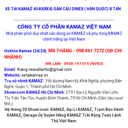
XE TẢI KAMAZ 6540(8X4) GẮN CẨU DINEX ( HÀN QUỐC) 8 TẤN
XE TẢI KAMAZ 6540(8X4) GẮN CẨU DINEX ( HÀN QUỐC) 10
----------------------------------------------------------------------
TẤN
CÔNG TY CỔ PHẦN KAMAZ VIỆT NAM
Nhà phân phối duy nhất các dòng xe KAMAZ và phụ tùng KAMAZ
chính hãng tại Việt Nam
MR.THẮNG - 098.461.7272 (GĐ CHI
Hotline Kamaz (24/24):
NHÁNH)
MR.LÂM - 0938.197.015 (NVKD)
Email:
thang.newatlantic@gmail.com
Website:
xetaikamaz.vn
Trụ sở chính KAMAZ:
156 đường Nam Kỳ Khởi Nghĩa, phường Bến
Nghé, Quận 1, Thành phố Hồ Chí Minh
Showroom KAMAZ Hồ Chí Minh:
CT01 Đại Lộ Nguyễn Văn Linh,
Thị Trấn Tân Túc, huyện Bình Chánh, TP.Hồ Chí Minh (Gần cầu vượt
NVL).
Hệ thống 30 Showroom KAMAZ, Đại Lí KAMAZ, Trạm Bảo Hành
KAMAZ, Garage Ủy Quyền Hãng KAMAZ Trãi Rộng Toàn Lãnh
Thổ Việt Nam.