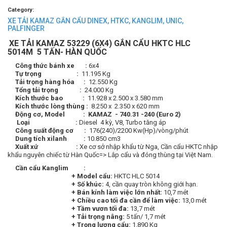
Category:
XE TẢI KAMAZ GẮN CẨU DINEX, HTKC, KANGLIM, UNIC,
PALFINGER
XE TẢI KAMAZ 53229 (6X4) GẮN CẨU HKTC HLC
5014M 5 TẤN- HÀN QUỐC
Công thức bánh xe :
6x4
Tự trọng :
11.195 Kg
Tải trọng hàng hóa :
12.550 Kg
Tổng tải trọng :
24.000 Kg
Kích thước bao :
11.928 x 2.500 x 3.580 mm
Kích thước lòng thùng :
8.250 x 2.350 x 620 mm
Động cơ, Model : KAMAZ - 740.31 -240 (Euro 2)
Loại :
Diesel 4 kỳ, V8, Turbo tăng áp
Công suất động cơ :
176(240)/2200 Kw(Hp)/vòng/phút
Dung tích xilanh :
10.850 cm3
Xuất xứ :
Xe cơ sở nhập khẩu từ Nga, Cần cẩu HKTC nhập
khẩu nguyên chiếc từ Hàn Quốc=> Lắp cẩu và đóng thùng tại Việt Nam.
Cần cẩu Kanglim :
+ Model cẩu:
HKTC HLC 5014
+ Số khúc:
4, cần quay tròn không giới hạn.
+ Bán kính làm việc lớn nhất:
10,7 mét
+ Chiều cao tối đa cần để làm việc:
13,0 mét
+ Tầm vươn tối đa:
13,7 mét
+ Tải trọng nâng:
5 tấn/ 1,7 mét
+ Trọng lượng cẩu:
1.890 Kg