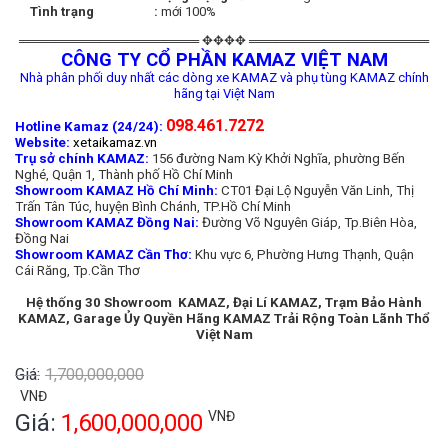
Tình trạng :
mới 100%
════════════════════ ✥✥✥✥ ════════════════════
CÔNG TY CỔ PHẦN KAMAZ VIỆT NAM
Nhà phân phối duy nhất các dòng xe KAMAZ và phụ tùng KAMAZ chính
hãng tại Việt Nam
098.461.7272
Hotline Kamaz (24/24):
Website:
xetaikamaz.vn
Trụ sở chính KAMAZ:
156 đường Nam Kỳ Khởi Nghĩa, phường Bến
Nghé, Quận 1, Thành phố Hồ Chí Minh
Showroom KAMAZ Hồ Chí Minh:
CT01 Đại Lộ Nguyễn Văn Linh, Thị
Trấn Tân Túc, huyện Bình Chánh, TP.Hồ Chí Minh
Showroom KAMAZ Đồng Nai:
Đường Võ Nguyên Giáp, Tp.Biên Hòa,
Đồng Nai
Showroom KAMAZ Cần Thơ:
Khu vực 6, Phường Hưng Thạnh, Quận
Cái Răng, Tp.Cần Thơ
Hệ thống 30 Showroom KAMAZ, Đại Lí KAMAZ, Trạm Bảo Hành
KAMAZ, Garage Ủy Quyền Hãng KAMAZ Trải Rộng Toàn Lãnh Thổ
Việt Nam
Giá:
1,700,000,000
VNĐ
VNĐ
Giá:
1,600,000,000