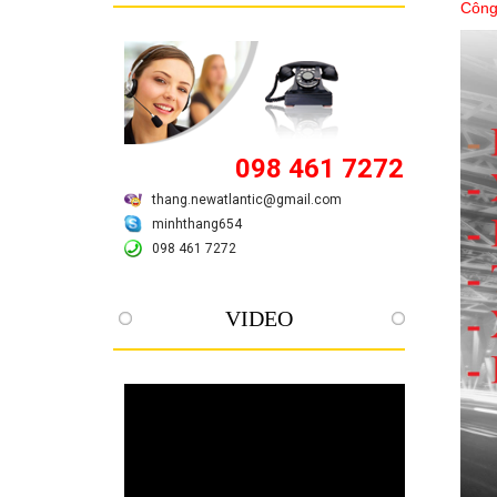
Công
098 461 7272
thang.newatlantic@gmail.com
minhthang654
098 461 7272
VIDEO