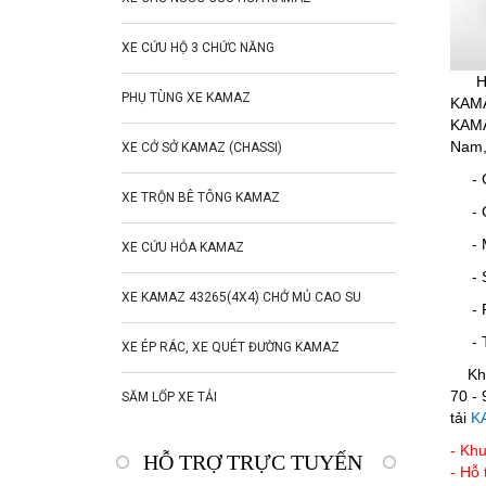
XE CỨU HỘ 3 CHỨC NĂNG
HÃNG
PHỤ TÙNG XE KAMAZ
KAMA
KAMA
Nam, 
XE CỞ SỞ KAMAZ (CHASSI)
- Gia
XE TRỘN BÊ TÔNG KAMAZ
- Ch
- Mứ
XE CỨU HỎA KAMAZ
- Sử
XE KAMAZ 43265(4X4) CHỞ MỦ CAO SU
- Phu
- Tả
XE ÉP RÁC, XE QUÉT ĐƯỜNG KAMAZ
Khi 
70 - 
SĂM LỐP XE TẢI
tải
K
- Khu
HỖ TRỢ TRỰC TUYẾN
- Hỗ 