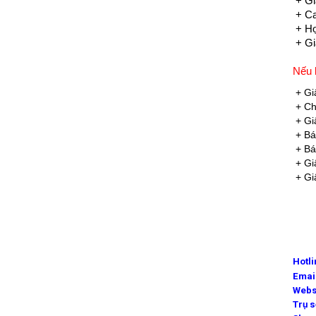
+ Gi
+ Ca
+ Hợ
+ Gi
Nếu 
+ Gi
+ Ch
+ Gi
+ Bá
+ Bá
+ Gi
+ Gi
Hotl
Emai
Webs
Trụ 