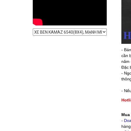
- Bán
cần b
năm 
Đặc b
- Ng
thông
- Nế
Hotl
Mua 
- Do
hàng