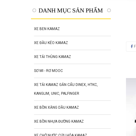
DANH MỤC SẢN PHẨM
XE BEN KAMAZ
XE ĐẦU KÉO KAMAZ
F
XE TẢI THÙNG KAMAZ
SƠ MI - RƠ MOOC
XE TẢI KAMAZ GẮN CẨU DINEX, HTKC,
KANGLIM, UNIC, PALFINGER
XE BỒN XĂNG DẦU KAMAZ
XE BỒN NHỰA ĐƯỜNG KAMAZ
XE CHỞ NƯỚC CỨU HỎA KAMAZ