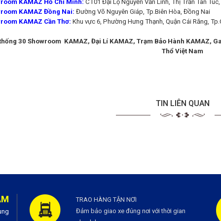
room KAMAZ Hồ Chí Minh:
CT01 Đại Lộ Nguyễn Văn Linh, Thị Trấn Tân Túc, h
room KAMAZ Đồng Nai:
Đường Võ Nguyên Giáp, Tp.Biên Hòa, Đồng Nai
room KAMAZ Cần Thơ:
Khu vực 6, Phường Hưng Thạnh, Quận Cái Răng, Tp
thống 30 Showroom KAMAZ, Đại Lí KAMAZ, Trạm Bảo Hành KAMAZ, Ga
Thổ Việt Nam
TIN LIÊN QUAN
AM
TRAO HÀNG TẬN NƠI
Đảm bảo giao xe đúng nơi với thời gian
ùng