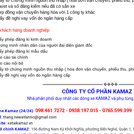
ấy tờ chứng minh nguồn thu nhập ( hóa đơn vận chuyển, phiếu thu, p
vet và sổ đăng kiểm nếu đã có sẳn xe
p đồng vận chuyển hàng hóa với 1 công ty khác
ấy đề nghị vay vốn do ngân hàng cấp
khách hàng doanh nghiệp
ấy phép đăng kí kinh doanh
ứng minh nhân dân của người đại diện giám đốc
ấy phép đăng kí mẫu dấu
o cáo tài chính
o cáo nội bộ
ấy tờ chứng minh nguồn thu nhập ( hóa đơn vận chuyển, phiếu thu, ph
ấy đề nghị vay vốn do ngân hàng cấp
════════════════════ ✥✥✥✥ ════
CÔNG TY CỔ PHẦN KAMAZ 
Nhà phân phối duy nhất các dòng xe KAMAZ và phụ tùng
098.461.7272 - 0938.197.015 - 0765.599.399
ine Kamaz (24/24):
l:
thang.newatlantic@gmail.com
ite:
xetaikamaz.vn
sở chính KAMAZ:
156 đường Nam Kỳ Khởi Nghĩa, phường Bến Nghé, Quận 1, 