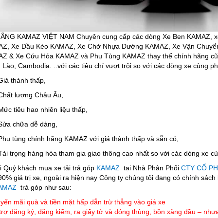
 KAMAZ VIỆT NAM Chuyên cung cấp các dòng Xe Ben KAMAZ, xe Tả
Z, Xe Đầu Kéo KAMAZ, Xe Chở Nhựa Đường KAMAZ, Xe Vận Chuyể
Z & Xe Cứu Hỏa KAMAZ và Phụ Tùng KAMAZ thay thế chính hãng cũng 
Lào, Cambodia. ..với các tiêu chí vượt trội so với các dòng xe cùng p
́ thành thấp,
ất lượng Châu Âu,
c tiêu hao nhiên liệu thấp,
a chữa dễ dàng,
̣ tùng chính hãng KAMAZ với giá thành thấp và sẵn có,
i trọng hàng hóa tham gia giao thông cao nhất so với các dòng xe cu
Quý khách mua xe tải trả góp
KAMAZ
tại Nhà Phân Phối
CTY CỔ PH
90% giá trị xe, ngoài ra hiện nay Công ty chúng tôi đang có chính s
AMAZ
trả góp như sau:
yến mãi quà và tiền mặt hấp dẫn trừ thẳng vào giá xe
trợ đăng ký, đăng kiểm, ra giấy tờ và đóng thùng, bồn xăng dầu – nhự