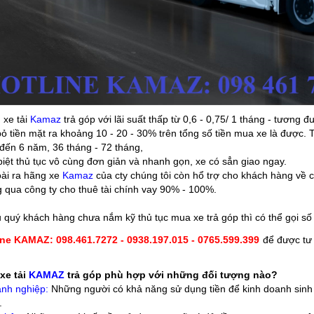
 xe tải
Kamaz
trả góp với lãi suất thấp từ 0,6 - 0,75/ 1 tháng - tương
ỏ tiền mặt ra khoảng 10 - 20 - 30% trên tổng số tiền mua xe là được.
đến 6 năm, 36 tháng - 72 tháng,
iệt thủ tục vô cùng đơn giản và nhanh gọn, xe có sẳn giao ngay.
oài ra hãng xe
Kamaz
của cty chúng tôi còn hổ trợ cho khách hàng về c
 qua công ty cho thuê tài chính vay 90% - 100%.
u quý khách hàng chưa nắm kỹ thủ tục
mua xe trả góp
thì có thể gọi số
ine KAMAZ:
098.461.7272 - 0938.197.015 - 0765.599.399
để được tư 
xe tải
KAMAZ
trả góp phù hợp với những đối tượng nào?
anh nghiệp:
Những người có khả năng sử dụng tiền để kinh doanh sinh lời
.