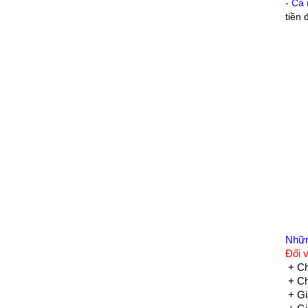
- Cá 
tiền 
Những
Đối 
+ Ch
+ Ch
+ Giấ