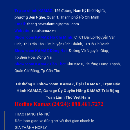
Trụ sở chính KAMAZ:
156 đường Nam Kỳ Khởi Nghĩa,
phường Bến Nghé, Quận 1, Thành phố Hồ Chí Minh
Email:
thang.newatlantic@gmail.com
Website:
xetaikamaz.vn
Showroom KAMAZ Hồ Chí Minh:
CT01 Đại Lộ Nguyễn Văn
Linh, Thị Trấn Tân Túc, huyện Bình Chánh, TP.Hồ Chí Minh
Showroom KAMAZ Đồng Nai:
Đường Võ Nguyên Giáp,
Tp.Biên Hòa, Đồng Nai
Showroom KAMAZ Cần Thơ:
Khu vực 6, Phường Hưng Thạnh,
Quận Cái Răng, Tp.Cần Thơ
Hệ thống 30 Showroom KAMAZ, Đại Lí KAMAZ, Trạm Bảo
Hành KAMAZ, Garage Ủy Quyền Hãng KAMAZ Trải Rộng
Toàn Lãnh Thổ Việt Nam
Hotline Kamaz (24/24): 098.461.7272
TRAO HÀNG TẬN NƠI
Đảm bảo giao xe đúng nơi với thời gian nhanh lẹ
GIÁ THÀNH HỢP LÝ