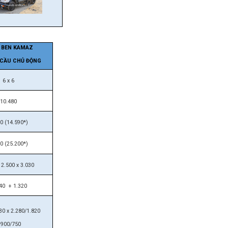
E BEN KAMAZ
 CẦU CHỦ ĐỘNG
6 x 6
10.480
0 (14.590*)
0 (25.200*)
 2.500 x 3.030
40 + 1.320
30 x 2.280/1.820
 900/750