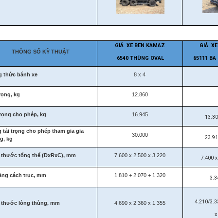
GIÁ XE BEN KAMAZ
GIÁ X
THÔNG SỐ KỸ THUẬT
6540 THÙNG OVAL
65111 BA
 thức bánh xe
8 x 4
rọng, kg
12.860
trọng cho phép, kg
16.945
13.30
 tải trọng cho phép
tham gia gia
30.000
23.91
g, kg
 thước tổng thể (DxRxC), mm
7.600 x 2.500 x 3.220
7.400 x
ng cách trục, mm
1.810 + 2.070 + 1.320
3.3
4.210/3.3
 thước lòng thùng, mm
4.690 x 2.360 x 1.355
x