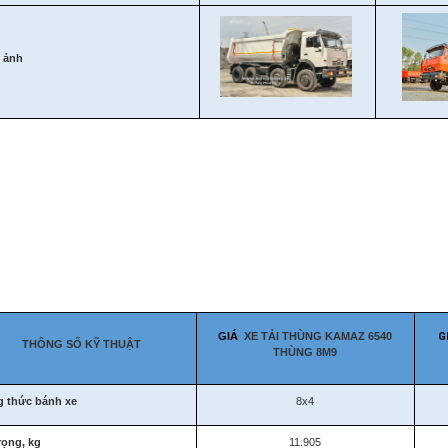
 ảnh
GIÁ
XE TẢI THÙNG KAMAZ 6540
G
THÔNG SỐ KỸ THUẬT
THÙNG 8M9
 thức bánh xe
8x4
rọng, kg
11.905