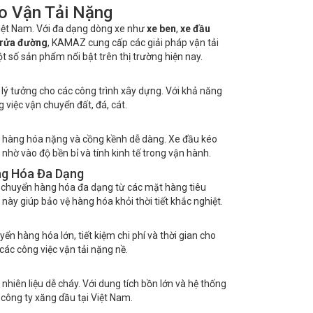
o Vận Tải Nặng
Việt Nam. Với đa dạng dòng xe như
xe ben
,
xe đầu
 rửa đường
, KAMAZ cung cấp các giải pháp vận tải
t số sản phẩm nổi bật trên thị trường hiện nay.
n lý tưởng cho các công trình xây dựng. Với khả năng
việc vận chuyển đất, đá, cát.
n hàng hóa nặng và cồng kềnh dễ dàng. Xe đầu kéo
hờ vào độ bền bỉ và tính kinh tế trong vận hành.
ng Hóa Đa Dạng
 chuyển hàng hóa đa dạng từ các mặt hàng tiêu
này giúp bảo vệ hàng hóa khỏi thời tiết khắc nghiệt.
n hàng hóa lớn, tiết kiệm chi phí và thời gian cho
ác công việc vận tải nặng nề.
hiên liệu dễ cháy. Với dung tích bồn lớn và hệ thống
công ty xăng dầu tại Việt Nam.