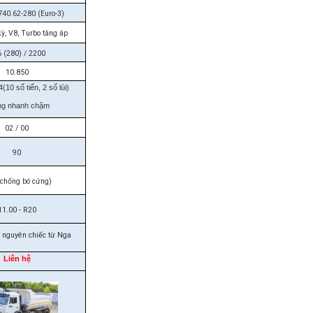
0.62-280 (Euro-3)
ỳ, V8, Turbo tăng áp
 (280) / 2200
10.850
10 số tiến, 2 số lùi)
ng nhanh chậm
02 / 00
90
(chống bó cứng)
11.00 - R20
nguyên chiếc từ Nga
Liên hệ