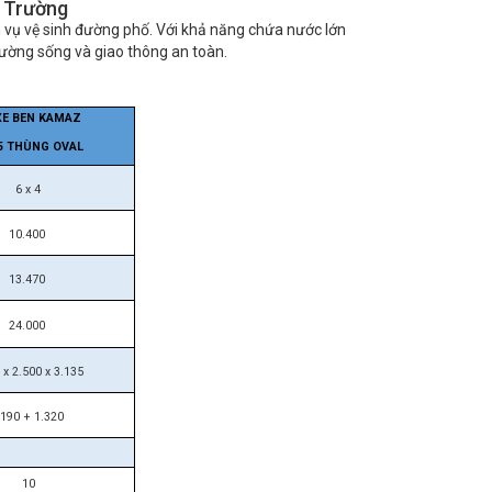
i Trường
 vụ vệ sinh đường phố. Với khả năng chứa nước lớn
rường sống và giao thông an toàn.
XE BEN KAMAZ
5 THÙNG OVAL
6 x 4
10.400
13.470
24.000
 x 2.500 x 3.135
.190 + 1.320
10