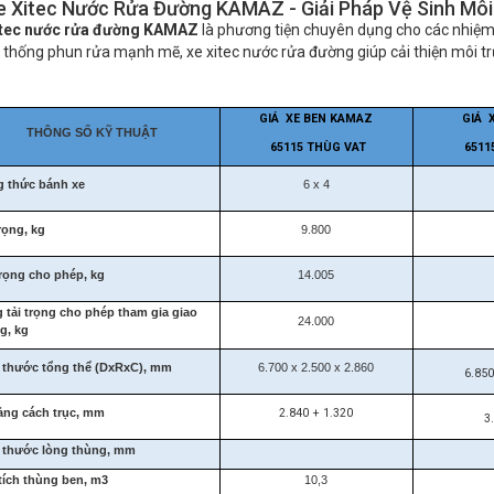
Xe Xitec Nước Rửa Đường KAMAZ - Giải Pháp Vệ Sinh Mô
itec nước rửa đường KAMAZ
là phương tiện chuyên dụng cho các nhiệm
 thống phun rửa mạnh mẽ, xe xitec nước rửa đường giúp cải thiện môi t
GIÁ XE BEN KAMAZ
GIÁ 
THÔNG SỐ KỸ THUẬT
65115 THÙG VAT
6511
 thức bánh xe
6 x 4
rọng, kg
9.800
trọng cho phép, kg
14.005
 tải trọng cho phép
tham gia giao
24.000
g, kg
 thước tổng thể (DxRxC), mm
6.700 x 2.500 x 2.860
6.850
ng cách trục, mm
2.840 + 1.320
3
 thước lòng thùng, mm
tích thùng ben, m3
10,3