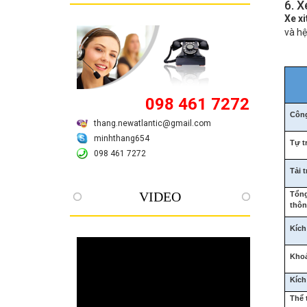
6. 
Xe x
và hệ
098 461 7272
Công
thang.newatlantic@gmail.com
minhthang654
Tự t
098 461 7272
Tải 
VIDEO
Tổng
thôn
Kích
Khoả
Kích
Thể 