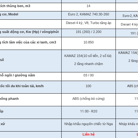
tích thùng ben, m3
14
 cơ, Model
Euro 2, KAMAZ 740.30-260
Euro-2, K
i
Diesel 4 kỳ,
V8, Turbo tăng áp
Diesel 4 kỳ
 suất động cơ, Kw (Hp) / vòng/phút
191 (260) / 2.200
191 (
 tích làm việc của các xi lanh, cm3
10.850
KAMAZ 154(10
KAMAZ 154(10 số tiến, 2 số lùi)
 số
2 tần
2 tầng nhanh chậm
hỗ ngồi / giường nằm
03 / 00
ốc tối đa khi toàn tải, km/h
100
ABS (c
hống phanh
ABS (chống bó cứng)
11
ốp
11.00 - R20
11
 xứ
Nhập khẩu nguyên chiếc từ Nga
Nhập khẩu n
Liên hệ