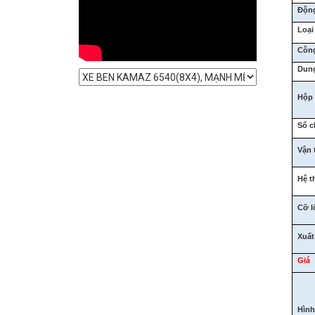
Động
Loạ
Công
Dung
Hộp
Số c
Vận t
Hệ t
Cỡ l
Xuất
Giá
Hình