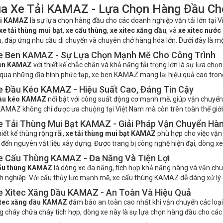
a Xe Tải KAMAZ - Lựa Chọn Hàng Đầu Ch
ải KAMAZ
là sự lựa chọn hàng đầu cho các doanh nghiệp vận tải lớn tại 
xe tải thùng mui bạt
,
xe cẩu thùng
,
xe xitec xăng dầu
, và
xe xitec nước
u, đáp ứng nhu cầu di chuyển và chuyên chở hàng hóa lớn. Dưới đây là mộ
Xe Ben KAMAZ - Sự Lựa Chọn Mạnh Mẽ Cho Công Trình
en KAMAZ
với thiết kế chắc chắn và khả năng tải trọng lớn là sự lựa chọ
qua những địa hình phức tạp, xe ben KAMAZ mang lại hiệu quả cao trong 
Xe Đầu Kéo KAMAZ - Hiệu Suất Cao, Đáng Tin Cậy
ầu kéo KAMAZ
nổi bật với công suất động cơ mạnh mẽ, giúp vận chuyể
AMAZ không chỉ được ưa chuộng tại Việt Nam mà còn trên toàn thế giới n
Xe Tải Thùng Mui Bạt KAMAZ - Giải Pháp Vận Chuyển Hà
hiết kế thùng rộng rãi,
xe tải thùng mui bạt KAMAZ
phù hợp cho việc vận
đến nguyên vật liệu xây dựng. Được trang bị công nghệ hiện đại, dòng xe 
Xe Cẩu Thùng KAMAZ - Đa Năng Và Tiện Lợi
ẩu thùng KAMAZ
là dòng xe đa năng, tích hợp khả năng nâng và vận chuyể
 nghiệp. Với cẩu thủy lực mạnh mẽ, xe cẩu thùng KAMAZ dễ dàng xử lý c
Xe Xitec Xăng Dầu KAMAZ - An Toàn Và Hiệu Quả
itec xăng dầu KAMAZ
đảm bảo an toàn cao nhất khi vận chuyển các loại n
 cháy chữa cháy tích hợp, dòng xe này là sự lựa chọn hàng đầu cho các 