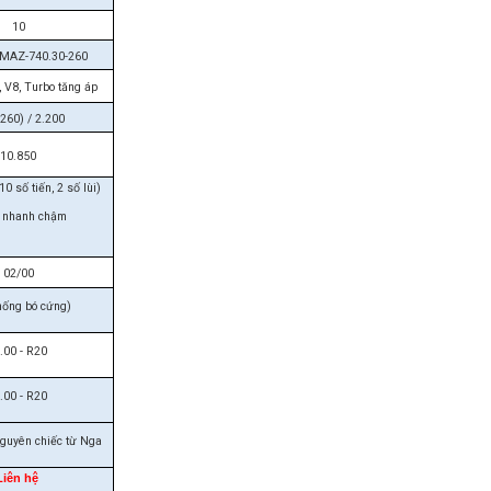
10
AMAZ-740.30-260
,
V8, Turbo tăng áp
260) / 2.200
10.850
 số tiến, 2 số lùi)
g nhanh chậm
02/00
hống bó cứng)
.00 - R20
.00 - R20
guyên chiếc từ Nga
Liên hệ