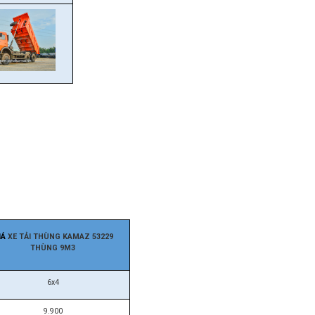
IÁ
XE TẢI THÙNG KAMAZ 53229
THÙNG 9M3
6x4
9.900