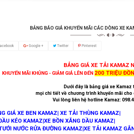
BẢNG BÁO GIÁ KHUYẾN MÃI CÁC DÒNG XE K
acebook
Google +
Twitter
Pinterest
BẢNG GIÁ XE TẢI KAMAZ 
200 TRIỆU ĐỒ
KHUYẾN MÃI KHỦNG - GIẢM GIÁ LÊN ĐẾN
Dưới đây là bảng giá xe Kamaz
mọi chi tiết về chương trình khuyến mãi ch
Vui lòng liên hệ hotline Kamaz: 098.
G GIÁ XE BEN KAMAZ| XE TẢI THÙNG KAMAZ|
ĐẦU KÉO KAMAZ|XE BỒN XĂNG DẦU KAMAZ|
TƯỚI NƯỚC RỬA ĐƯỜNG KAMAZ|XE TẢI KAMAZ GẮN