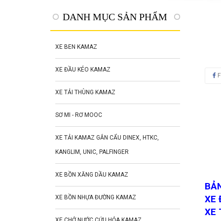
DANH MỤC SẢN PHẨM
XE BEN KAMAZ
XE ĐẦU KÉO KAMAZ
F
XE TẢI THÙNG KAMAZ
SƠ MI - RƠ MOOC
XE TẢI KAMAZ GẮN CẨU DINEX, HTKC,
KANGLIM, UNIC, PALFINGER
XE BỒN XĂNG DẦU KAMAZ
BẢN
XE BỒN NHỰA ĐƯỜNG KAMAZ
XE 
XE 
XE CHỞ NƯỚC CỨU HỎA KAMAZ