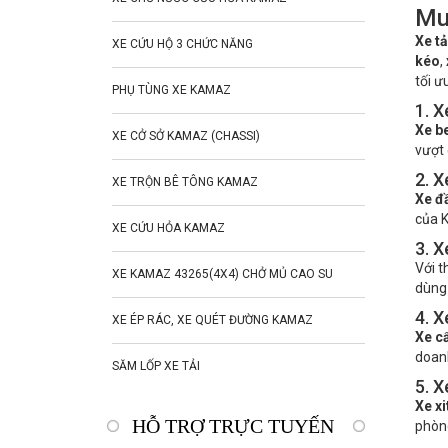
Mu
Xe t
XE CỨU HỘ 3 CHỨC NĂNG
kéo
,
tối ư
PHỤ TÙNG XE KAMAZ
1. 
Xe b
XE CỞ SỞ KAMAZ (CHASSI)
vượt 
2. 
XE TRỘN BÊ TÔNG KAMAZ
Xe đ
của K
XE CỨU HỎA KAMAZ
3. 
Với t
XE KAMAZ 43265(4X4) CHỞ MỦ CAO SU
dùng 
4. 
XE ÉP RÁC, XE QUÉT ĐƯỜNG KAMAZ
Xe c
doanh
SĂM LỐP XE TẢI
5. 
Xe x
HỖ TRỢ TRỰC TUYẾN
phòng