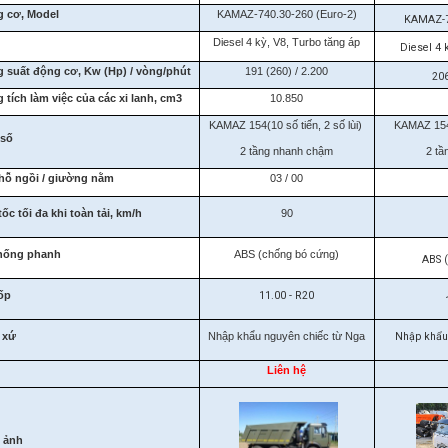
 cơ, Model
KAMAZ-740.30-260 (Euro-2)
KAMAZ-74
i
Diesel 4 kỳ, V8, Turbo tăng áp
Diesel 4 k
 suất động cơ, Kw (Hp) / vòng/phút
191 (260) / 2.200
206
 tích làm việc của các xi lanh, cm3
10.850
KAMAZ 154(10 số tiến, 2 số lùi)
KAMAZ 154(
 số
2 tầng nhanh chậm
2 tầ
hỗ ngồi / giường nằm
03 / 00
ốc tối đa khi toàn tải, km/h
90
hống phanh
ABS (chống bó cứng)
ABS 
ốp
11.00 - R20
 xứ
Nhập khẩu nguyên chiếc từ Nga
Nhập khẩu 
Liên hệ
 ảnh